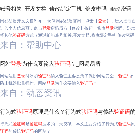
账号相关_开发文档_修改绑定手机_修改密码_修改密码
网易易盾开发文档Step 1 访问网易易盾官网，点击【
登录
】，进入控制台。
进入个人信息页，点击
登录
密码后方【修改】按钮，修改
登录
密码。Ste
择其他
验证码
方式（通过邮箱账号相关,开发文档,修改绑定手机,修改密码
来自：帮助中心
网站
登录
为什么要输入
验证码
？_网易易盾
网站注册
登录
时添加
验证码
输入验证主要是为了保护网站安全，
验证码
作
防止机器批量操作。网站
登录
为什么要输入
验证码
？
来自：动态资讯
行为式
验证码
原理是什么？行为式
验证码
与传统
验证码
行为式
验证码
是
验证码
技术的一大突破，本文主要介绍了行为式
验证码
原
证码
与传统
验证码
的区别？