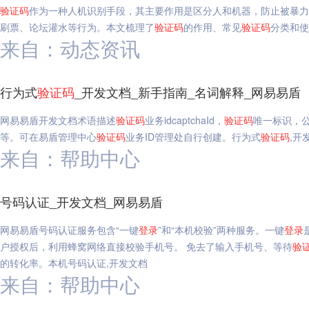
验证码
作为一种人机识别手段，其主要作用是区分人和机器，防止被暴力
刷票、论坛灌水等行为。本文梳理了
验证码
的作用、常见
验证码
分类和使
来自：动态资讯
行为式
验证码
_开发文档_新手指南_名词解释_网易易盾
网易易盾开发文档术语描述
验证码
业务idcaptchaId，
验证码
唯一标识，
等。可在易盾管理中心
验证码
业务ID管理处自行创建。行为式
验证码
,开
来自：帮助中心
号码认证_开发文档_网易易盾
网易易盾号码认证服务包含“一键
登录
”和“本机校验”两种服务。一键
登录
户授权后，利用蜂窝网络直接校验手机号。 免去了输入手机号、等待
验
的转化率。本机号码认证,开发文档
来自：帮助中心