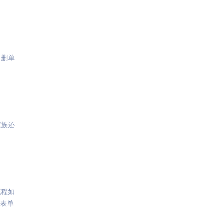
、删单
家族还
流程如
交表单