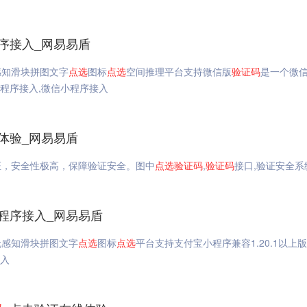
序接入_网易易盾
感知滑块拼图文字
点选
图标
点选
空间推理平台支持微信版
验证码
是一个微
小程序接入,微信小程序接入
体验_网易易盾
证，安全性极高，保障验证安全。图中
点选
验证码
,
验证码
接口,验证安全系
程序接入_网易易盾
无感知滑块拼图文字
点选
图标
点选
平台支持支付宝小程序兼容1.20.1以上
接入