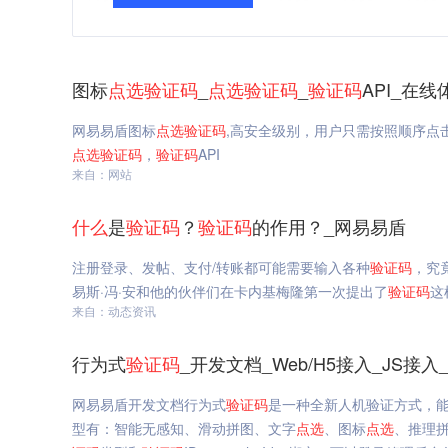
图标
点选
验证码
_
点选
验证码
_
验证码
API_在
网易易盾图标
点选
验证码
,高安全级别，用户只需按照顺序点
点选
验证码
，
验证码
API
来自：网站
什么
是
验证码
？
验证码
的作用？_网易易盾
注册登录、发帖、支付/转账都可能需要输入各种
验证码
，究竟
易斯·冯·安和他的伙伴们在卡内基梅隆第一次提出了
验证码
这
来自：动态资讯
行为式
验证码
_开发文档_Web/H5接入_JS接
网易易盾开发文档行为式
验证码
是一种全新人机验证方式，能
型有：智能无感知、滑动拼图、文字
点选
、图标
点选
、推理