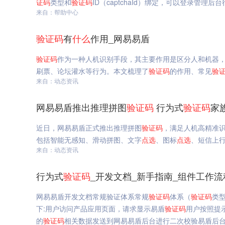
证码
类型和
验证码
ID（captchaId）绑定，可以登录管理后
来自：帮助中心
验证码
有
什么
作用_网易易盾
验证码
作为一种人机识别手段，其主要作用是区分人和机器
刷票、论坛灌水等行为。本文梳理了
验证码
的作用、常见
验
来自：动态资讯
网易易盾推出推理拼图
验证码
行为式
验证码
家
近日，网易易盾正式推出推理拼图
验证码
，满足人机高精准
包括智能无感知、滑动拼图、文字
点选
、图标
点选
、短信上
来自：动态资讯
行为式
验证码
_开发文档_新手指南_组件工作流
网易易盾开发文档常规验证体系常规
验证码
体系（
验证码
类
下:用户访问产品应用页面，请求显示易盾
验证码
用户按照提
的
验证码
相关数据发送到网易易盾后台进行二次校验易盾后