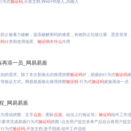
台行为式
验证码
,开发文档,Web/H5接入,JS接入
，防止被暴力破解，提高破解密码的难度，有效防止垃圾注册、恶意登录
证码
分类和使用场景。
验证码
有
什么
作用
族再添一员_网易易盾
识别的需求。除了本次新推出的推理拼图
验证码
外，易盾的行为式
验证码
行等验证方式。网易易盾推出推理拼图
验证码
行为式
验证码
家族再添一员
程_网易易盾
型为滑动拼图、文字
点选
、图标
点选
、短信上行验证等）
验证码
组件工作
示要求完成易盾行为式
验证码
拼图 /点击用户提交表单产品后台将用户提
台行为式
验证码
,开发文档,新手指南,组件工作流程