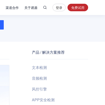
渠道合作
关于易盾
登录
免费试用
热
门
搜
索
内
容
产品 / 解决方案推荐
安
全
验
文本检测
证
码
音频检测
业
风控引擎
务
风
APP安全检测
控