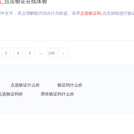
码
_点击验证在线体验
图中文字，语义理解能力结合行为轨迹。语序
点选
验证码
,点击按钮进行验
...
3
4
5
248
>
点选验证什么价
验证码什么价
点选验证码价
滑块验证码什么价