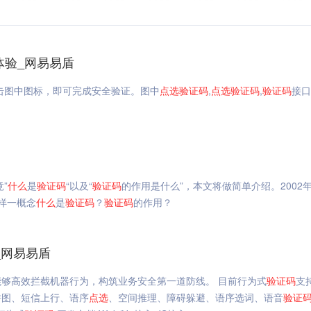
线体验_网易易盾
击图中图标，即可完成安全验证。图中
点选
验证码
,
点选
验证码
,
验证码
接口
”
什么
是
验证码
“以及“
验证码
的作用是什么”，本文将做简单介绍。2002
样一概念
什么
是
验证码
？
验证码
的作用？
入_网易易盾
够高效拦截机器行为，构筑业务安全第一道防线。 目前行为式
验证码
支
拼图、短信上行、语序
点选
、空间推理、障碍躲避、语序选词、语音
验证