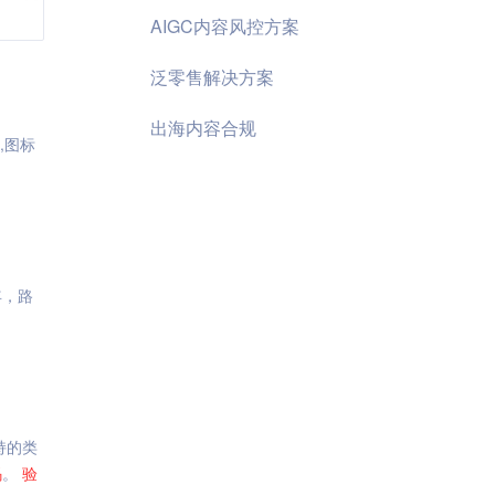
AIGC内容风控方案
泛零售解决方案
出海内容合规
,图标
年，路
持的类
码
。
验