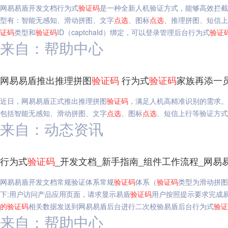
网易易盾开发文档行为式
验证码
是一种全新人机验证方式，能够高效拦截
型有：智能无感知、滑动拼图、文字
点选
、图标
点选
、推理拼图、短信上
证码
类型和
验证码
ID（captchaId）绑定，可以登录管理后台行为式
验证
来自：帮助中心
网易易盾推出推理拼图
验证码
行为式
验证码
家族再添一
近日，网易易盾正式推出推理拼图
验证码
，满足人机高精准识别的需求。
包括智能无感知、滑动拼图、文字
点选
、图标
点选
、短信上行等验证方式
来自：动态资讯
行为式
验证码
_开发文档_新手指南_组件工作流程_网易
网易易盾开发文档常规验证体系常规
验证码
体系（
验证码
类型为滑动拼图
下:用户访问产品应用页面，请求显示易盾
验证码
用户按照提示要求完成
的
验证码
相关数据发送到网易易盾后台进行二次校验易盾后台行为式
验证
来自：帮助中心