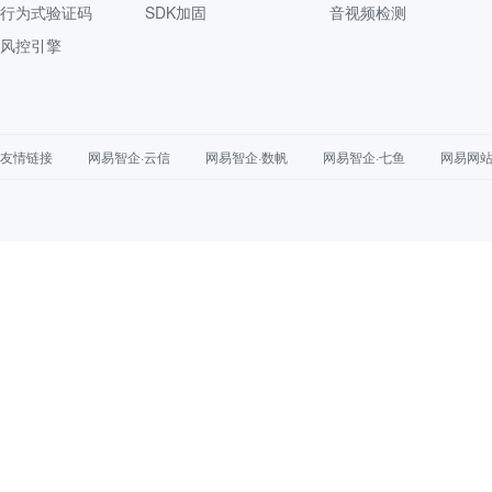
行为式验证码
SDK加固
音视频检测
风控引擎
友情链接
网易智企·云信
网易智企·数帆
网易智企·七鱼
网易网