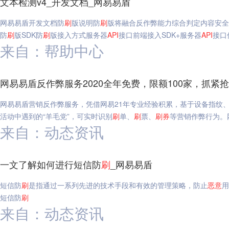
文本检测v4_开发文档_网易易盾
网易易盾开发文档防
刷
版说明防
刷
版将融合反作弊能力综合判定内容安全
防
刷
版SDK防
刷
版接入方式服务器
API
接口前端接入SDK+服务器
API
接口
来自：帮助中心
网易易盾反作弊服务2020全年免费，限额100家，抓紧
网易易盾营销反作弊服务，凭借网易21年专业经验积累，基于设备指纹
活动中遇到的“羊毛党”，可实时识别
刷
单、
刷
票、
刷
券
等营销作弊行为。
来自：动态资讯
一文了解如何进行短信防
刷
_网易易盾
短信防
刷
是指通过一系列先进的技术手段和有效的管理策略，防止
恶意
用
短信防
刷
来自：动态资讯