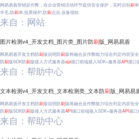
网易易盾营销反作弊，在企业营销活动环节提供安全保护，实时识别
刷
单
羊毛,防
刷
单,投票保护,防
刷
点击,设备指纹
来自：网站
图片检测v4_开发文档_图片类_图片防
刷
版_网易易盾
网易易盾开发文档防
刷
版说明防
刷
版将融合反作弊能力综合判定内容安全
防
刷
版SDK防
刷
版接入方式服务器
api
接口前端接入SDK+服务器
API
接口
来自：帮助中心
文本检测v4_开发文档_文本检测类_文本防
刷
版_网易易
网易易盾开发文档防
刷
版说明防
刷
版将融合反作弊能力综合判定内容安全
防
刷
版SDK防
刷
版接入方式服务器
API
接口前端接入SDK+服务器
API
接口
来自：帮助中心