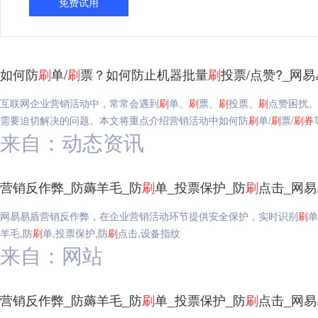
免费试用
如何防
刷
单/
刷
票？如何防止机器批量
刷
投票/点赞?_网
互联网企业营销活动中，常常会遇到
刷
单、
刷
票、
刷
投票、
刷
点赞困扰。
需要迫切解决的问题。本文将重点介绍营销活动中如何防
刷
单/
刷
票/
刷
券
来自：动态资讯
营销反作弊_防薅羊毛_防
刷
单_投票保护_防
刷
点击_网
网易易盾营销反作弊，在企业营销活动环节提供安全保护，实时识别
刷
单
羊毛,防
刷
单,投票保护,防
刷
点击,设备指纹
来自：网站
营销反作弊_防薅羊毛_防
刷
单_投票保护_防
刷
点击_网