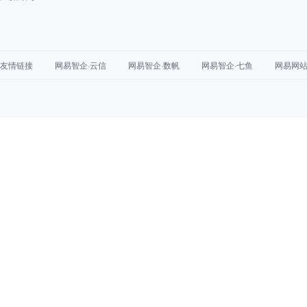
友情链接
网易智企·云信
网易智企·数帆
网易智企·七鱼
网易网