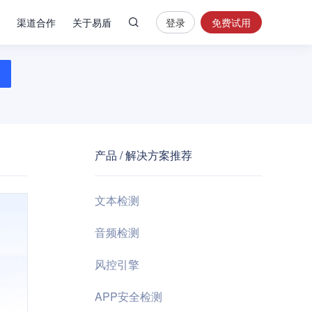
渠道合作
关于易盾
登录
免费试用
热
门
搜
索
内
容
产品 / 解决方案推荐
安
全
验
文本检测
证
码
音频检测
业
风控引擎
务
风
APP安全检测
控