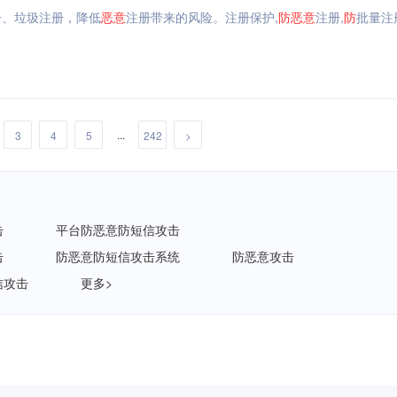
册、垃圾注册，降低
恶意
注册带来的风险。注册保护,
防
恶意
注册,
防
批量注
...
3
4
5
242
>
击
平台防恶意防短信攻击
击
防恶意防短信攻击系统
防恶意攻击
信攻击
更多>