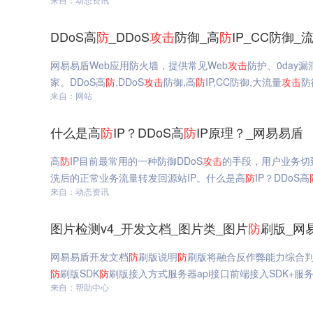
DDoS高
防
_DDoS
攻击
防御_高
防
IP_CC防御
网易易盾Web应用防火墙，提供常见Web
攻击
防护、0day
家。DDoS高
防
,DDoS
攻击
防御,高
防
IP,CC防御,大流量
攻击
防
来自：网站
什么是高
防
IP？DDoS高
防
IP原理？_网易易盾
高
防
IP目前最常用的一种防御DDoS
攻击
的手段，用户业务切
洗后的正常业务流量转发回源站IP。什么是高
防
IP？DDoS高
来自：动态资讯
图片检测v4_开发文档_图片类_图片
防
刷版_网
网易易盾开发文档
防
刷版说明
防
刷版将融合反作弊能力综合
防
刷版SDK
防
刷版接入方式服务器api接口前端接入SDK+服务
来自：帮助中心