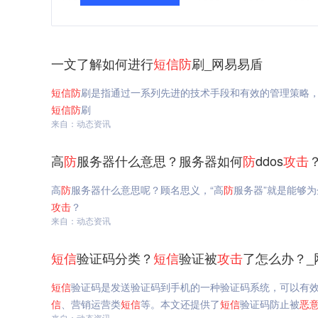
一文了解如何进行
短信
防
刷_网易易盾
短信
防
刷是指通过一系列先进的技术手段和有效的管理策略
短信
防
刷
来自：动态资讯
高
防
服务器什么意思？服务器如何
防
ddos
攻击
高
防
服务器什么意思呢？顾名思义，“高
防
服务器”就是能够为企
攻击
？
来自：动态资讯
短信
验证码分类？
短信
验证被
攻击
了怎么办？_
短信
验证码是发送验证码到手机的一种验证码系统，可以有
信
、营销运营类
短信
等。本文还提供了
短信
验证码防止被
恶
来自：动态资讯