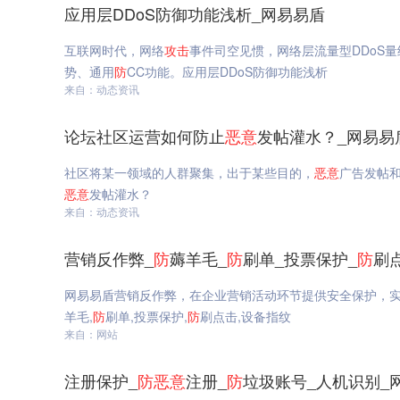
应用层DDoS防御功能浅析_网易易盾
互联网时代，网络
攻击
事件司空见惯，网络层流量型DDoS
势、通用
防
CC功能。应用层DDoS防御功能浅析
来自：动态资讯
论坛社区运营如何防止
恶意
发帖灌水？_网易易
社区将某一领域的人群聚集，出于某些目的，
恶意
广告发帖
恶意
发帖灌水？
来自：动态资讯
营销反作弊_
防
薅羊毛_
防
刷单_投票保护_
防
刷
网易易盾营销反作弊，在企业营销活动环节提供安全保护，实
羊毛,
防
刷单,投票保护,
防
刷点击,设备指纹
来自：网站
注册保护_
防
恶意
注册_
防
垃圾账号_人机识别_