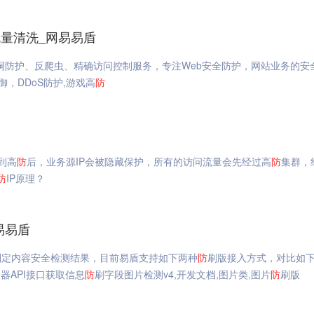
_流量清洗_网易易盾
漏洞防护、反爬虫、精确访问控制服务，专注Web安全防护，网站业务的安
御，DDoS防护,游戏高
防
到高
防
后，业务源IP会被隐藏保护，所有的访问流量会先经过高
防
集群，
防
IP原理？
易易盾
判定内容安全检测结果，目前易盾支持如下两种
防
刷版接入方式，对比如下：
器API接口获取信息
防
刷字段图片检测v4,开发文档,图片类,图片
防
刷版