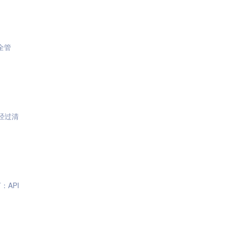
全管
经过清
API