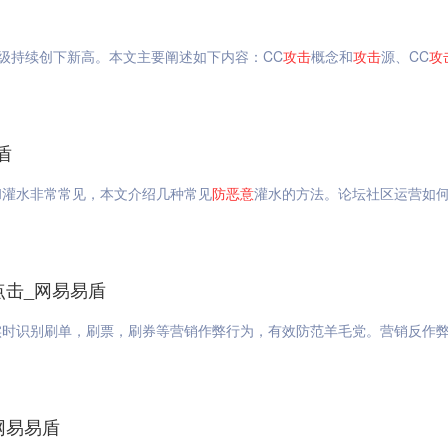
量级持续创下新高。本文主要阐述如下内容：CC
攻击
概念和
攻击
源、CC
攻
盾
和灌水非常常见，本文介绍几种常见
防
恶意
灌水的方法。论坛社区运营如
点击_网易易盾
时识别刷单，刷票，刷券等营销作弊行为，有效防范羊毛党。营销反作弊
网易易盾