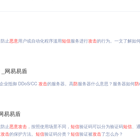
，防止
恶意
用户或自动化程序滥用
短信
服务进行
攻击
的行为。一文了解如
？_网易易盾
业抵御 DDoS/CC
攻击
的服务器。高
防
服务器什么意思？服务器如何
防
网易易盾
效防止
恶意
攻击
，按照使用场景不同，
短信
验证码可以分为验证码
短信
、
意
攻击
的保护方法。
短信
验证码分类？
短信
验证被
攻击
了怎么办？