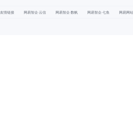
友情链接
网易智企·云信
网易智企·数帆
网易智企·七鱼
网易网