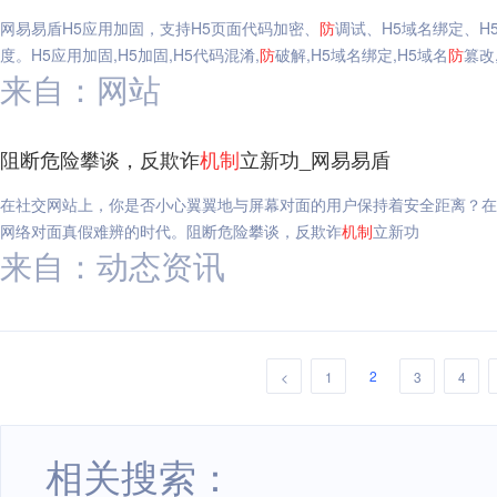
网易易盾H5应用加固，支持H5页面代码加密、
防
调试、H5域名绑定、H
度。H5应用加固,H5加固,H5代码混淆,
防
破解,H5域名绑定,H5域名
防
篡改
来自：网站
阻断危险攀谈，反欺诈
机制
立新功_网易易盾
在社交网站上，你是否小心翼翼地与屏幕对面的用户保持着安全距离？在
网络对面真假难辨的时代。阻断危险攀谈，反欺诈
机制
立新功
来自：动态资讯
2
<
1
3
4
相关搜索：