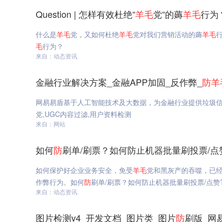
Question | 怎样有效杜绝“
羊毛
党“的薅
羊毛
行为
什么是
羊毛
党，又如何杜绝
羊毛
党对我们营销活动的薅
羊毛
行
毛
行为？
来自：动态资讯
金融行业解决方案_金融APP加固_反作弊_
防
羊
网易易盾基于人工智能技术及大数据，为金融行业提供垃圾信
党,UGC内容过滤,用户资料检测
来自：网站
如何
防
刷单/刷票？如何防止机器批量刷投票/点
如何保护好企业业务安全，免受
羊毛
党和黑灰产的吞噬，已
作弊行为。如何
防
刷单/刷票？如何防止机器批量刷投票/点赞
来自：动态资讯
图片检测v4_开发文档_图片类_图片
防
刷版_网