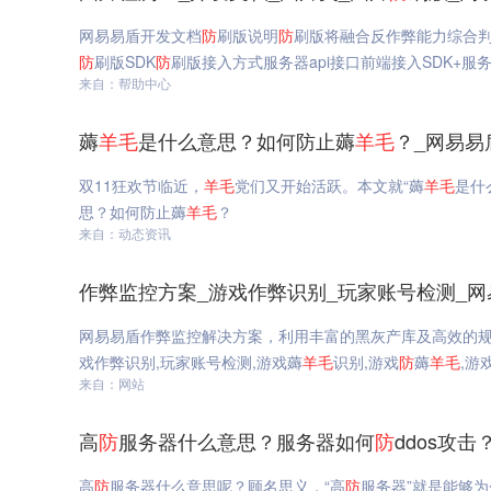
网易易盾开发文档
防
刷版说明
防
刷版将融合反作弊能力综合
防
刷版SDK
防
刷版接入方式服务器api接口前端接入SDK+服务
来自：帮助中心
薅
羊毛
是什么意思？如何防止薅
羊毛
？_网易易
双11狂欢节临近，
羊毛
党们又开始活跃。本文就“薅
羊毛
是什
思？如何防止薅
羊毛
？
来自：动态资讯
作弊监控方案_游戏作弊识别_玩家账号检测_网
网易易盾作弊监控解决方案，利用丰富的黑灰产库及高效的规
戏作弊识别,玩家账号检测,游戏薅
羊毛
识别,游戏
防
薅
羊毛
,游
来自：网站
高
防
服务器什么意思？服务器如何
防
ddos攻击
高
防
服务器什么意思呢？顾名思义，“高
防
服务器”就是能够为企