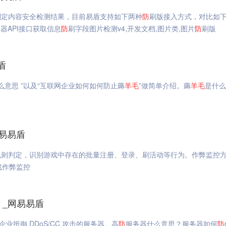
判定内容安全检测结果，目前易盾支持如下两种
防
刷版接入方式，对比如下：
器API接口获取信息
防
刷字段图片检测v4,开发文档,图片类,图片
防
刷版
盾
么意思 ”以及“互联网企业如何如何防止薅
羊毛
”做简单介绍。薅
羊毛
是什么
易易盾
则判定，识别游戏中存在的批量注册、登录、刷活动等行为。作弊监控方
戏作弊监控
？_网易易盾
业抵御 DDoS/CC 攻击的服务器。高
防
服务器什么意思？服务器如何
防