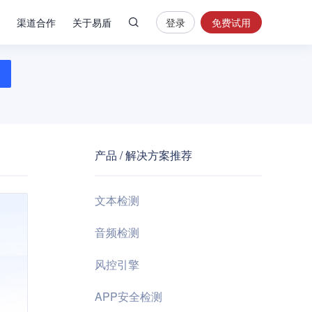
渠道合作
关于易盾
登录
免费试用
热
门
搜
索
内
容
产品 / 解决方案推荐
安
全
验
文本检测
证
码
音频检测
业
风控引擎
务
风
APP安全检测
控