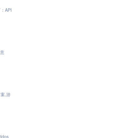
API
意
案,游
ddos