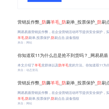
营销反作弊_
防
薅
羊毛
_
防
刷单_投票保护_
防
刷
网易易盾营销反作弊，在企业营销活动环节提供安全保护，
羊毛
,
防
刷单,投票保护,
防
刷点击,设备指纹
来自：网站
你知道双11为什么总是抢不到货吗？_网易易盾
本文介绍了
羊毛
党群体以及
防
羊毛
党的方法。你知道双11为
来自：动态资讯
营销反作弊_
防
薅
羊毛
_
防
刷单_投票保护_
防
刷
网易易盾营销反作弊，在企业营销活动环节提供安全保护，
羊毛
,
防
刷单,投票保护,
防
刷点击,设备指纹
来自：网站