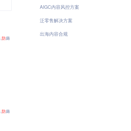
AIGC内容风控方案
泛零售解决方案
出海内容合规
,
防
薅
,
防
薅