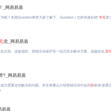
？_网易易盾
为呢？本期Question将带大家了解下。Question | 怎样有效杜绝“
羊毛
党
毛
党_网易易盾
息识别、设备指纹、营销活动保护等一站式安全解决方案。金融安全,
防
赞?_网易易盾
经成为需要迫切解决的问题。本文将重点介绍营销活动中如何
防
刷单/刷票
?
易易盾