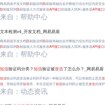
网易易盾开发文档
防
刷版说明
防
刷版将融合反作弊能力综合判定内容安全
防
刷版SDK
防
刷版接入方式服务器
API
接口
前端接入SDK+服务器
API
接口
来自：帮助中心
文本检测v4_开发文档_网易易盾
网易易盾开发文档
防
刷版说明
防
刷版将融合反作弊能力综合判定内容安全
防
刷版SDK
防
刷版接入方式服务器
API
接口
前端接入SDK+服务器
API
接口
来自：帮助中心
短信
验证码分类？
短信
验证被
攻击
了怎么办？_网易易盾
短信
验证码是发送验证码到手机的一种验证码系统，可以有效防止恶意
攻
信
、营销运营类
短信
等。本文还提供了
短信
验证码防止被恶意
攻击
的保护
来自：动态资讯