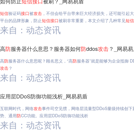
如何防止
短信
接口
被刷？_网易易盾
短信
验证码
接口
被
攻击
，不但会给平台带来巨大经济损失，还可能引起大
平台的品牌形象，防止
短信
接口
被刷非常重要，本文介绍了几种常见
短信
来自：动态资讯
高
防
服务器什么意思？服务器如何
防
ddos
攻击
？_网易易
高
防
服务器什么意思呢？顾名思义，“高
防
服务器”就是能够为企业抵御 DD
攻击
？
来自：动态资讯
应用层DDoS防御功能浅析_网易易盾
互联网时代，网络
攻击
事件司空见惯，网络层流量型DDoS量级持续创下
势、通用
防
CC功能。应用层DDoS防御功能浅析
来自：动态资讯