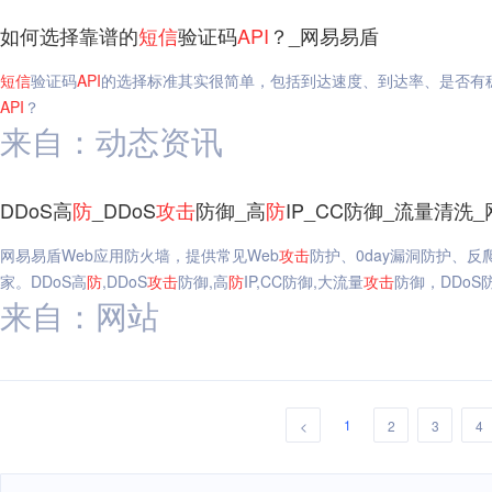
如何选择靠谱的
短信
验证码
API
？_网易易盾
短信
验证码
API
的选择标准其实很简单，包括到达速度、到达率、是否有
API
？
来自：动态资讯
DDoS高
防
_DDoS
攻击
防御_高
防
IP_CC防御_流量清洗
网易易盾Web应用防火墙，提供常见Web
攻击
防护、0day漏洞防护、
家。DDoS高
防
,DDoS
攻击
防御,高
防
IP,CC防御,大流量
攻击
防御，DDoS
来自：网站
1
<
2
3
4