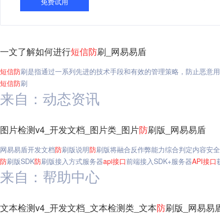
免费试用
一文了解如何进行
短信
防
刷_网易易盾
短信
防
刷是指通过一系列先进的技术手段和有效的管理策略，防止恶意用
短信
防
刷
来自：动态资讯
图片检测v4_开发文档_图片类_图片
防
刷版_网易易盾
网易易盾开发文档
防
刷版说明
防
刷版将融合反作弊能力综合判定内容安全
防
刷版SDK
防
刷版接入方式服务器
api
接口
前端接入SDK+服务器
API
接口
来自：帮助中心
文本检测v4_开发文档_文本检测类_文本
防
刷版_网易易