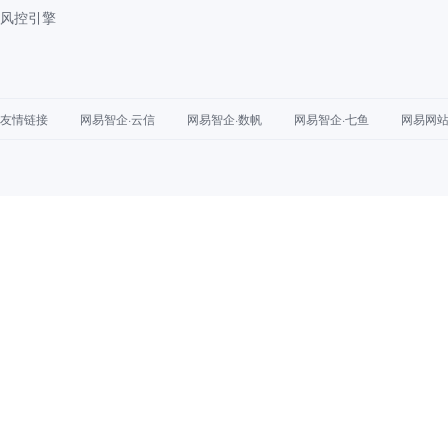
风控引擎
友情链接
网易智企·云信
网易智企·数帆
网易智企·七鱼
网易网