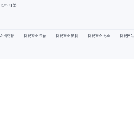
风控引擎
友情链接
网易智企·云信
网易智企·数帆
网易智企·七鱼
网易网