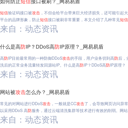
如何防止
短信
接口被刷？_网易易盾
短信
验证码接口被
攻击
，不但会给平台带来巨大经济损失，还可能引起大
平台的品牌形象，防止
短信
接口被刷非常重要，本文介绍了几种常见
短信
来自：动态资讯
什么是高
防
IP？DDoS高
防
IP原理？_网易易盾
高
防
IP目前最常用的一种防御DDoS
攻击
的手段，用户业务切到高
防
后，
洗后的正常业务流量转发回源站IP。什么是高
防
IP？DDoS高
防
IP原理？
来自：动态资讯
网站被
攻击
怎么办？_网易易盾
常见的对网站进行DDoS
攻击
，一般就是CC
攻击
了，会导致网页访问异常缓
以采用DDoS 高
防
服务，通过云端清洗集群等技术进行有效的削弱。网站
来自：动态资讯