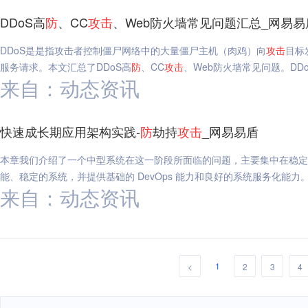
DDoS高
防
、CC
攻击
、Web防火墙常见问题汇总_网易易
DDoS是是指攻击者控制僵尸网络中的大量僵尸主机（肉鸡）向
攻击
目标
服务请求。本文汇总了DDoS高
防
、CC
攻击
、Web防火墙常见问题。DD
来自：动态资讯
快速成长期应用架构实践-
防
劫持
攻击
_网易易盾
本章我们介绍了一个中型系统在这一阶段所面临的问题，主要集中在稳定
能、稳定的系统，并提供基础的 DevOps 能力和良好的系统服务化能力
来自：动态资讯
1
<
2
3
4