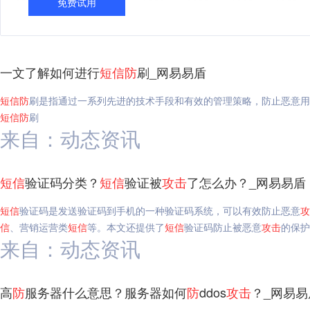
免费试用
一文了解如何进行
短信
防
刷_网易易盾
短信
防
刷是指通过一系列先进的技术手段和有效的管理策略，防止恶意用
短信
防
刷
来自：动态资讯
短信
验证码分类？
短信
验证被
攻击
了怎么办？_网易易盾
短信
验证码是发送验证码到手机的一种验证码系统，可以有效防止恶意
攻
信
、营销运营类
短信
等。本文还提供了
短信
验证码防止被恶意
攻击
的保护
来自：动态资讯
高
防
服务器什么意思？服务器如何
防
ddos
攻击
？_网易易