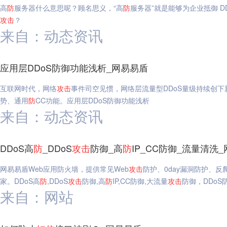
高
防
服务器什么意思呢？顾名思义，“高
防
服务器”就是能够为企业抵御 DD
攻击
？
来自：动态资讯
应用层DDoS防御功能浅析_网易易盾
互联网时代，网络
攻击
事件司空见惯，网络层流量型DDoS量级持续创下
势、通用
防
CC功能。应用层DDoS防御功能浅析
来自：动态资讯
DDoS高
防
_DDoS
攻击
防御_高
防
IP_CC防御_流量清洗
网易易盾Web应用防火墙，提供常见Web
攻击
防护、0day漏洞防护、
家。DDoS高
防
,DDoS
攻击
防御,高
防
IP,CC防御,大流量
攻击
防御，DDoS
来自：网站