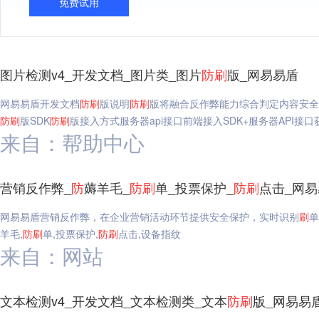
免费试用
图片检测v4_开发文档_图片类_图片
防
刷
版_网易易盾
网易易盾开发文档
防
刷
版说明
防
刷
版将融合反作弊能力综合判定内容安全
防
刷
版SDK
防
刷
版接入方式服务器api接口前端接入SDK+服务器API接
来自：帮助中心
营销反作弊_
防
薅羊毛_
防
刷
单_投票保护_
防
刷
点击_网
网易易盾营销反作弊，在企业营销活动环节提供安全保护，实时识别
刷
单
羊毛,
防
刷
单,投票保护,
防
刷
点击,设备指纹
来自：网站
文本检测v4_开发文档_文本检测类_文本
防
刷
版_网易易