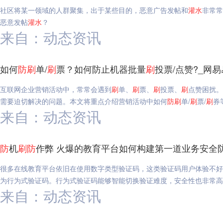
社区将某一领域的人群聚集，出于某些目的，恶意广告发帖和
灌水
非常常
恶意发帖
灌水
？
来自：动态资讯
如何
防
刷
单/
刷
票？如何防止机器批量
刷
投票/点赞?_网
互联网企业营销活动中，常常会遇到
刷
单、
刷
票、
刷
投票、
刷
点赞困扰。
需要迫切解决的问题。本文将重点介绍营销活动中如何
防
刷
单/
刷
票/
刷
券
来自：动态资讯
防
机
刷
防
作弊 火爆的教育平台如何构建第一道业务安全
很多在线教育平台依旧在使用数字类型验证码，这类验证码用户体验不好
为行为式验证码。行为式验证码能够智能切换验证难度，安全性也非常高
来自：动态资讯