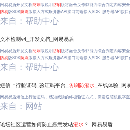
网易易盾开发文档
防
刷
版说明
防
刷
版将融合反作弊能力综合判定内容安全
防
刷
版SDK
防
刷
版接入方式服务器API接口前端接入SDK+服务器API接
来自：帮助中心
文本检测v4_开发文档_网易易盾
网易易盾开发文档
防
刷
版说明
防
刷
版将融合反作弊能力综合判定内容安全
防
刷
版SDK
防
刷
版接入方式服务器API接口前端接入SDK+服务器API接
来自：帮助中心
短信上行验证码_验证码平台_
防
刷
防
灌水
_在线体验_网
网易易盾短信上行验证码，感知威胁的终极验证方式，需发送随机数字至
来自：网站
论坛社区运营如何防止恶意发帖
灌水
？_网易易盾