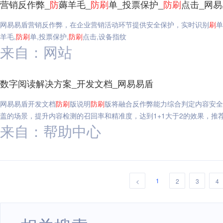
营销反作弊_
防
薅羊毛_
防
刷
单_投票保护_
防
刷
点击_网
网易易盾营销反作弊，在企业营销活动环节提供安全保护，实时识别
刷
单
羊毛,
防
刷
单,投票保护,
防
刷
点击,设备指纹
来自：网站
数字阅读解决方案_开发文档_网易易盾
网易易盾开发文档
防
刷
版说明
防
刷
版将融合反作弊能力综合判定内容安全
盖的场景，提升内容检测的召回率和精准度，达到1+1大于2的效果，推
来自：帮助中心
1
<
2
3
4