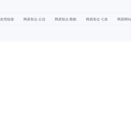
友情链接
网易智企·云信
网易智企·数帆
网易智企·七鱼
网易网