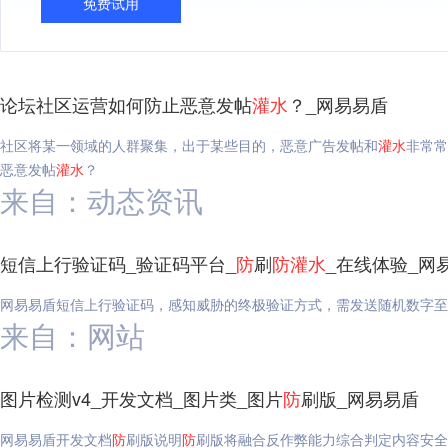
免费试用
论坛社区运营如何防止恶意发帖
灌水
？_网易易盾
社区将某一领域的人群聚集，出于某些目的，恶意广告发帖和
灌水
非常常
恶意发帖
灌水
？
来自：动态资讯
短信上行验证码_验证码平台_
防
刷
防
灌水
_在线体验_网
网易易盾短信上行验证码，感知威胁的终极验证方式，需发送随机数字至
来自：网站
图片检测v4_开发文档_图片类_图片
防
刷版_网易易盾
网易易盾开发文档
防
刷版说明
防
刷版将融合反作弊能力综合判定内容安全