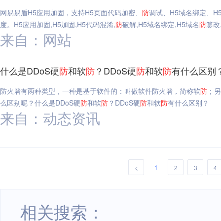
网易易盾H5应用加固，支持H5页面代码加密、
防
调试、H5域名绑定、H
度。H5应用加固,H5加固,H5代码混淆,
防
破解,H5域名绑定,H5域名
防
篡改
来自：网站
什么是DDoS硬
防
和软
防
？DDoS硬
防
和软
防
有什么区别
防火墙有两种类型，一种是基于软件的：叫做软件防火墙，简称软
防
；另
么区别呢？什么是DDoS硬
防
和软
防
？DDoS硬
防
和软
防
有什么区别？
来自：动态资讯
1
<
2
3
4
相关搜索：