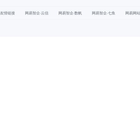
友情链接
网易智企·云信
网易智企·数帆
网易智企·七鱼
网易网