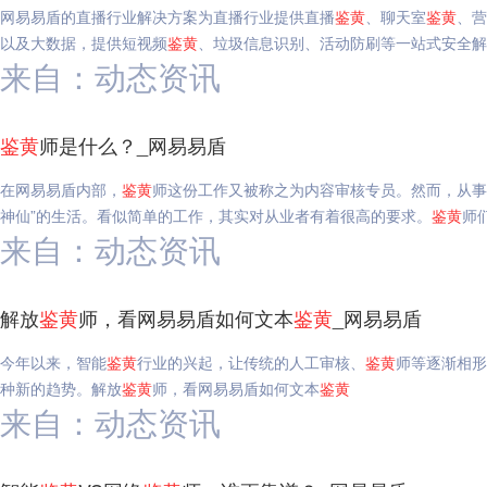
网易易盾的直播行业解决方案为直播行业提供直播
鉴
黄
、聊天室
鉴
黄
、营
以及大数据，提供短视频
鉴
黄
、垃圾信息识别、活动防刷等一站式安全解
来自：动态资讯
鉴
黄
师是什么？_网易易盾
在网易易盾内部，
鉴
黄
师这份工作又被称之为内容审核专员。然而，从事
神仙”的生活。看似简单的工作，其实对从业者有着很高的要求。
鉴
黄
师
来自：动态资讯
解放
鉴
黄
师，看网易易盾如何文本
鉴
黄
_网易易盾
今年以来，智能
鉴
黄
行业的兴起，让传统的人工审核、
鉴
黄
师等逐渐相形
种新的趋势。解放
鉴
黄
师，看网易易盾如何文本
鉴
黄
来自：动态资讯