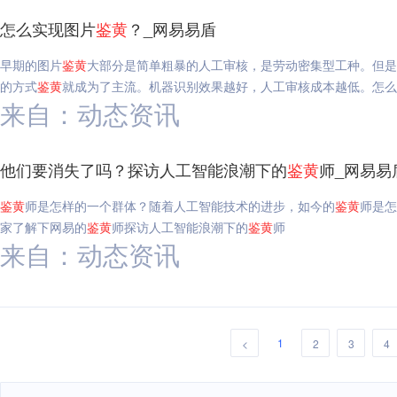
怎么实现图片
鉴
黄
？_网易易盾
早期的图片
鉴
黄
大部分是简单粗暴的人工审核，是劳动密集型工种。但是
的方式
鉴
黄
就成为了主流。机器识别效果越好，人工审核成本越低。怎么
来自：动态资讯
他们要消失了吗？探访人工智能浪潮下的
鉴
黄
师_网易易
鉴
黄
师是怎样的一个群体？随着人工智能技术的进步，如今的
鉴
黄
师是怎
家了解下网易的
鉴
黄
师探访人工智能浪潮下的
鉴
黄
师
来自：动态资讯
1
<
2
3
4