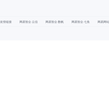
友情链接
网易智企·云信
网易智企·数帆
网易智企·七鱼
网易网