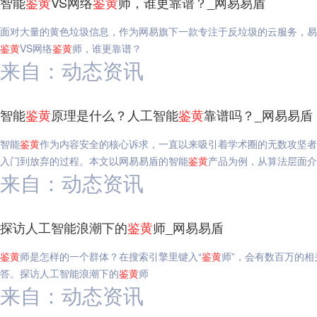
智能
鉴
黄
VS网络
鉴
黄
师，谁更靠谱？_网易易盾
面对大量的黄色垃圾信息，作为网易旗下一款专注于反垃圾的云服务，易
鉴
黄
VS网络
鉴
黄
师，谁更靠谱？
来自：动态资讯
智能
鉴
黄
原理是什么？人工智能
鉴
黄
靠谱吗？_网易易盾
智能
鉴
黄
作为内容安全的核心诉求，一直以来吸引着学术圈的无数攻坚者
入门到放弃的过程。本文以网易易盾的智能
鉴
黄
产品为例，从算法层面介
来自：动态资讯
探访人工智能浪潮下的
鉴
黄
师_网易易盾
鉴
黄
师是怎样的一个群体？在搜索引擎里键入“
鉴
黄
师”，会有数百万的
答。探访人工智能浪潮下的
鉴
黄
师
来自：动态资讯