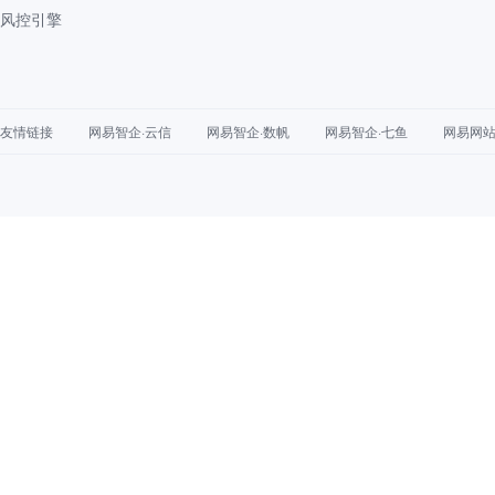
风控引擎
友情链接
网易智企·云信
网易智企·数帆
网易智企·七鱼
网易网