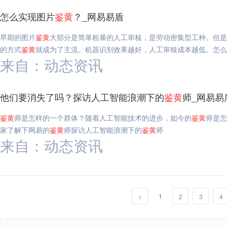
怎么实现图片
鉴
黄
？_网易易盾
早期的图片
鉴
黄
大部分是简单粗暴的人工审核，是劳动密集型工种。但是
的方式
鉴
黄
就成为了主流。机器识别效果越好，人工审核成本越低。怎么
来自：动态资讯
他们要消失了吗？探访人工智能浪潮下的
鉴
黄
师_网易易
鉴
黄
师是怎样的一个群体？随着人工智能技术的进步，如今的
鉴
黄
师是怎
家了解下网易的
鉴
黄
师探访人工智能浪潮下的
鉴
黄
师
来自：动态资讯
1
<
2
3
4