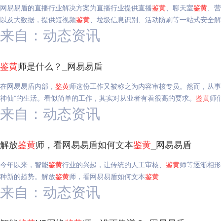
网易易盾的直播行业解决方案为直播行业提供直播
鉴
黄
、聊天室
鉴
黄
、营
以及大数据，提供短视频
鉴
黄
、垃圾信息识别、活动防刷等一站式安全解
来自：动态资讯
鉴
黄
师是什么？_网易易盾
在网易易盾内部，
鉴
黄
师这份工作又被称之为内容审核专员。然而，从事
神仙”的生活。看似简单的工作，其实对从业者有着很高的要求。
鉴
黄
师
来自：动态资讯
解放
鉴
黄
师，看网易易盾如何文本
鉴
黄
_网易易盾
今年以来，智能
鉴
黄
行业的兴起，让传统的人工审核、
鉴
黄
师等逐渐相形
种新的趋势。解放
鉴
黄
师，看网易易盾如何文本
鉴
黄
来自：动态资讯