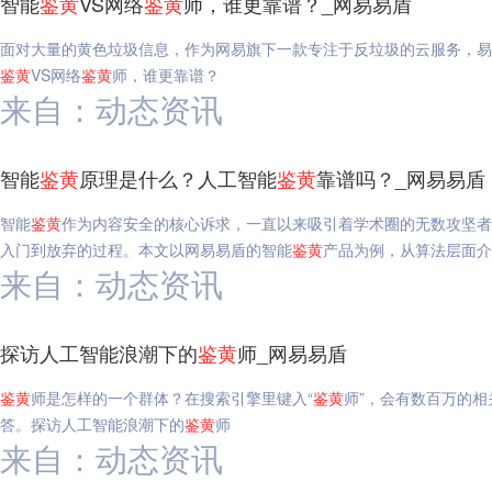
智能
鉴
黄
VS网络
鉴
黄
师，谁更靠谱？_网易易盾
面对大量的黄色垃圾信息，作为网易旗下一款专注于反垃圾的云服务，易
鉴
黄
VS网络
鉴
黄
师，谁更靠谱？
来自：动态资讯
智能
鉴
黄
原理是什么？人工智能
鉴
黄
靠谱吗？_网易易盾
智能
鉴
黄
作为内容安全的核心诉求，一直以来吸引着学术圈的无数攻坚者
入门到放弃的过程。本文以网易易盾的智能
鉴
黄
产品为例，从算法层面介
来自：动态资讯
探访人工智能浪潮下的
鉴
黄
师_网易易盾
鉴
黄
师是怎样的一个群体？在搜索引擎里键入“
鉴
黄
师”，会有数百万的
答。探访人工智能浪潮下的
鉴
黄
师
来自：动态资讯