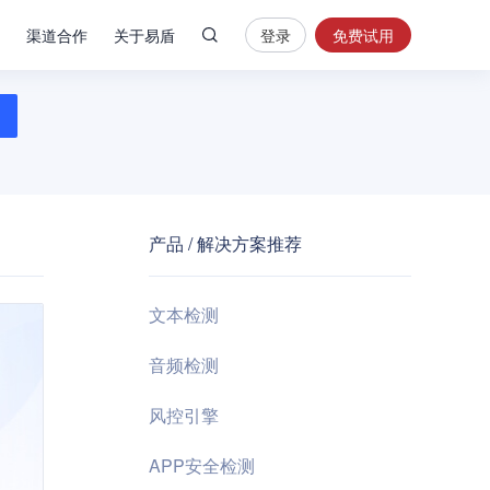
渠道合作
关于易盾
登录
免费试用
热
门
搜
索
内
容
产品 / 解决方案推荐
安
全
验
文本检测
证
码
音频检测
业
风控引擎
务
风
APP安全检测
控