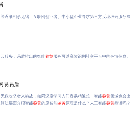
盾
师等逐渐相形见绌，互联网创业者、中小型企业寻求第三方反垃圾云服务
的云服务，易盾推出的智能
鉴
黄
服务可以高效识别社交平台中的色情信息
网易易盾
的无数攻坚者来挑战，如同深度学习入门容易精通难，智能
鉴
黄
领域也会
从算法层面介绍智能
鉴
黄
的原智能
鉴
黄
原理是什么？人工智能
鉴
黄
靠谱吗