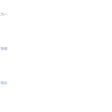
成为一
。智能
出现从
？