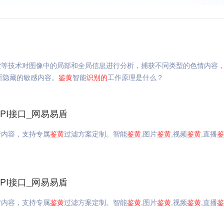
索等技术对图像中的局部和全局信息进行分析，捕获不同类型的色情内容
断隐藏的敏感内容。
鉴
黄
智能
识
别的
工作原理是什么？
API接口_网易易盾
情内容，支持专属
鉴
黄
过滤方案定制。智能
鉴
黄
,图片
鉴
黄
,视频
鉴
黄
,直播
鉴
API接口_网易易盾
情内容，支持专属
鉴
黄
过滤方案定制。智能
鉴
黄
,图片
鉴
黄
,视频
鉴
黄
,直播
鉴