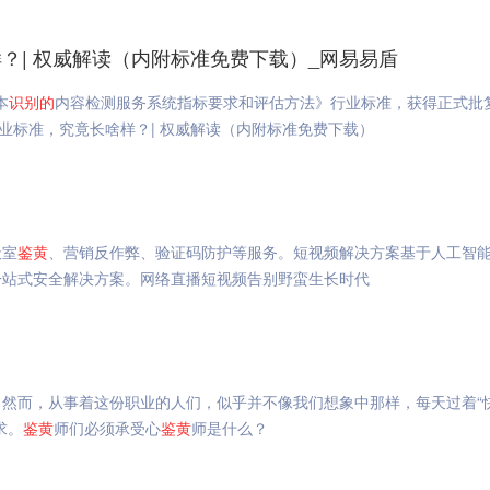
？| 权威解读（内附标准免费下载）_网易易盾
本
识
别的
内容检测服务系统指标要求和评估方法》行业标准，获得正式批
准的行业标准，究竟长啥样？| 权威解读（内附标准免费下载）
天室
鉴
黄
、营销反作弊、验证码防护等服务。短视频解决方案基于人工智
一站式安全解决方案。网络直播短视频告别野蛮生长时代
然而，从事着这份职业的人们，似乎并不像我们想象中那样，每天过着“
求。
鉴
黄
师们必须承受心
鉴
黄
师是什么？