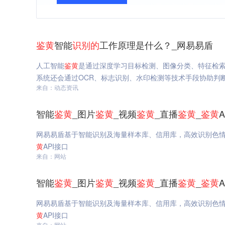
鉴
黄
智能
识
别的
工作原理是什么？_网易易盾
人工智能
鉴
黄
是通过深度学习目标检测、图像分类、特征检
系统还会通过OCR、标志识别、水印检测等技术手段协助判
来自：动态资讯
智能
鉴
黄
_图片
鉴
黄
_视频
鉴
黄
_直播
鉴
黄
_
鉴
黄
网易易盾基于智能识别及海量样本库、信用库，高效识别色
黄
API接口
来自：网站
智能
鉴
黄
_图片
鉴
黄
_视频
鉴
黄
_直播
鉴
黄
_
鉴
黄
网易易盾基于智能识别及海量样本库、信用库，高效识别色
黄
API接口
来自：网站