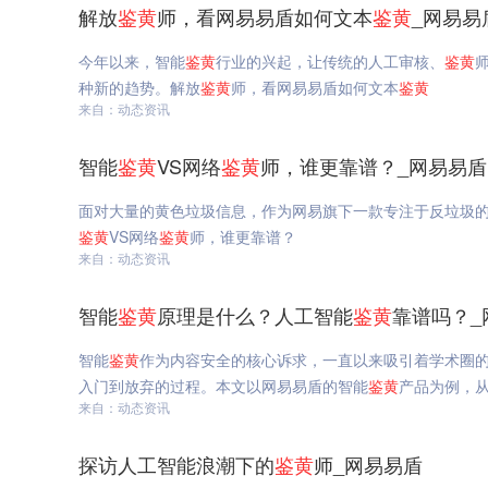
解放
鉴
黄
师，看网易易盾如何文本
鉴
黄
_网易易
今年以来，智能
鉴
黄
行业的兴起，让传统的人工审核、
鉴
黄
种新的趋势。解放
鉴
黄
师，看网易易盾如何文本
鉴
黄
来自：动态资讯
智能
鉴
黄
VS网络
鉴
黄
师，谁更靠谱？_网易易盾
面对大量的黄色垃圾信息，作为网易旗下一款专注于反垃圾
鉴
黄
VS网络
鉴
黄
师，谁更靠谱？
来自：动态资讯
智能
鉴
黄
原理是什么？人工智能
鉴
黄
靠谱吗？_
智能
鉴
黄
作为内容安全的核心诉求，一直以来吸引着学术圈
入门到放弃的过程。本文以网易易盾的智能
鉴
黄
产品为例，
来自：动态资讯
探访人工智能浪潮下的
鉴
黄
师_网易易盾