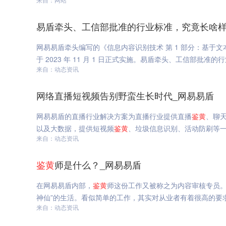
易盾牵头、工信部批准的行业标准，究竟长啥样
网易易盾牵头编写的《信息内容识别技术 第 1 部分：基于文
于 2023 年 11 月 1 日正式实施。易盾牵头、工信部批
来自：动态资讯
网络直播短视频告别野蛮生长时代_网易易盾
网易易盾的直播行业解决方案为直播行业提供直播
鉴
黄
、聊
以及大数据，提供短视频
鉴
黄
、垃圾信息识别、活动防刷等
来自：动态资讯
鉴
黄
师是什么？_网易易盾
在网易易盾内部，
鉴
黄
师这份工作又被称之为内容审核专员。
神仙”的生活。看似简单的工作，其实对从业者有着很高的要
来自：动态资讯