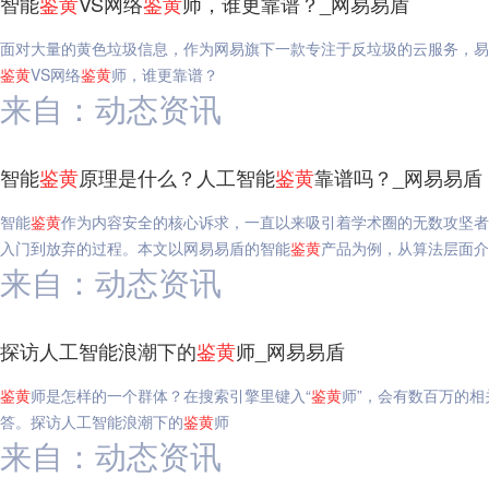
智能
鉴
黄
VS网络
鉴
黄
师，谁更靠谱？_网易易盾
面对大量的黄色垃圾信息，作为网易旗下一款专注于反垃圾的云服务，易
鉴
黄
VS网络
鉴
黄
师，谁更靠谱？
来自：动态资讯
智能
鉴
黄
原理是什么？人工智能
鉴
黄
靠谱吗？_网易易盾
智能
鉴
黄
作为内容安全的核心诉求，一直以来吸引着学术圈的无数攻坚者
入门到放弃的过程。本文以网易易盾的智能
鉴
黄
产品为例，从算法层面介
来自：动态资讯
探访人工智能浪潮下的
鉴
黄
师_网易易盾
鉴
黄
师是怎样的一个群体？在搜索引擎里键入“
鉴
黄
师”，会有数百万的
答。探访人工智能浪潮下的
鉴
黄
师
来自：动态资讯