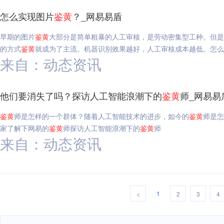
怎么实现图片
鉴
黄
？_网易易盾
早期的图片
鉴
黄
大部分是简单粗暴的人工审核，是劳动密集型工种。但是
的方式
鉴
黄
就成为了主流。机器识别效果越好，人工审核成本越低。怎么
来自：动态资讯
他们要消失了吗？探访人工智能浪潮下的
鉴
黄
师_网易易
鉴
黄
师是怎样的一个群体？随着人工智能技术的进步，如今的
鉴
黄
师是怎
家了解下网易的
鉴
黄
师探访人工智能浪潮下的
鉴
黄
师
来自：动态资讯
1
<
2
3
4