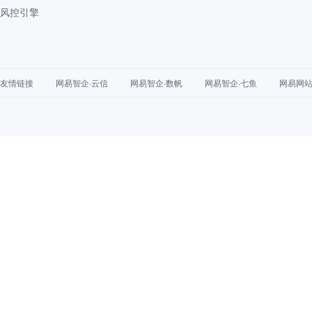
风控引擎
友情链接
网易智企·云信
网易智企·数帆
网易智企·七鱼
网易网