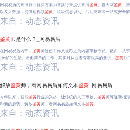
网易易盾的直播行业解决方案为直播行业提供直播
鉴
黄
、聊天室
鉴
黄
、营
以及大数据，提供短视频
鉴
黄
、垃圾信息识别、活动防刷等一站式安全解
来自：动态资讯
鉴
黄
师是什么？_网易易盾
在网易易盾内部，
鉴
黄
师这份工作又被称之为内容审核专员。然而，从事
神仙”的生活。看似简单的工作，其实对从业者有着很高的要求。
鉴
黄
师
来自：动态资讯
解放
鉴
黄
师，看网易易盾如何文本
鉴
黄
_网易易盾
今年以来，智能
鉴
黄
行业的兴起，让传统的人工审核、
鉴
黄
师等逐渐相形
种新的趋势。解放
鉴
黄
师，看网易易盾如何文本
鉴
黄
来自：动态资讯