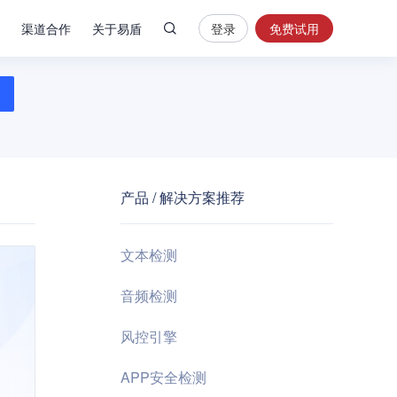
渠道合作
关于易盾
登录
免费试用
热
门
搜
索
内
容
产品 / 解决方案推荐
安
全
验
文本检测
证
码
音频检测
业
风控引擎
务
风
APP安全检测
控