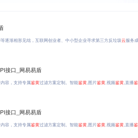
盾
师等逐渐相形见绌，互联网创业者、中小型企业寻求第三方反垃圾
云
服务
API接口_网易易盾
情内容，支持专属
鉴
黄
过滤方案定制。智能
鉴
黄
,图片
鉴
黄
,视频
鉴
黄
,直播
鉴
API接口_网易易盾
情内容，支持专属
鉴
黄
过滤方案定制。智能
鉴
黄
,图片
鉴
黄
,视频
鉴
黄
,直播
鉴