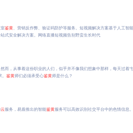
天室
鉴
黄
、营销反作弊、验证码防护等服务。短视频解决方案基于人工智
一站式安全解决方案。网络直播短视频告别野蛮生长时代
然而，从事着这份职业的人们，似乎并不像我们想象中那样，每天过着“
求。
鉴
黄
师们必须承受心
鉴
黄
师是什么？
的
云
服务，易盾推出的智能
鉴
黄
服务可以高效识别社交平台中的色情信息