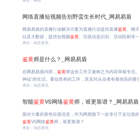
网络直播短视频告别野蛮生长时代_网易易盾
网易易盾的直播行业解决方案为直播行业提供直播
鉴
黄
、聊
以及大数据，提供短视频
鉴
黄
、垃圾信息识别、活动防刷等
来自：动态资讯
鉴
黄
师是什么？_网易易盾
在网易易盾内部，
鉴
黄
师这份工作又被称之为内容审核专员。
神仙”的生活。看似简单的工作，其实对从业者有着很高的要
来自：动态资讯
智能
鉴
黄
VS网络
鉴
黄
师，谁更靠谱？_网易易盾
面对大量的黄色垃圾信息，作为网易旗下一款专注于反垃圾
鉴
黄
VS网络
鉴
黄
师，谁更靠谱？
来自：动态资讯