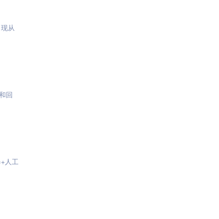
出现从
？
和回
+人工