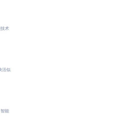
能技术
快活似
。智能