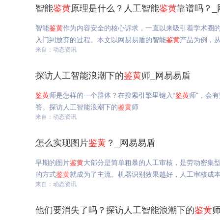
智能
鉴
黄
原理是什么？人工智能
鉴
黄
靠谱吗？_
智能
鉴
黄
作为内容安全的核心诉求，一直以来吸引着学术圈
入门到放弃的过程。本文以网易易盾的智能
鉴
黄
产品为例，
来自：动态资讯
探访人工智能浪潮下的
鉴
黄
师_网易易盾
鉴
黄
师是怎样的一个群体？在搜索引擎里键入“
鉴
黄
师”，会
答。探访人工智能浪潮下的
鉴
黄
师
来自：动态资讯
怎么实现图片
鉴
黄
？_网易易盾
早期的图片
鉴
黄
大部分是简单粗暴的人工审核，是劳动密集型
的方式
鉴
黄
就成为了主流。机器识别效果越好，人工审核成
来自：动态资讯
他们要消失了吗？探访人工智能浪潮下的
鉴
黄