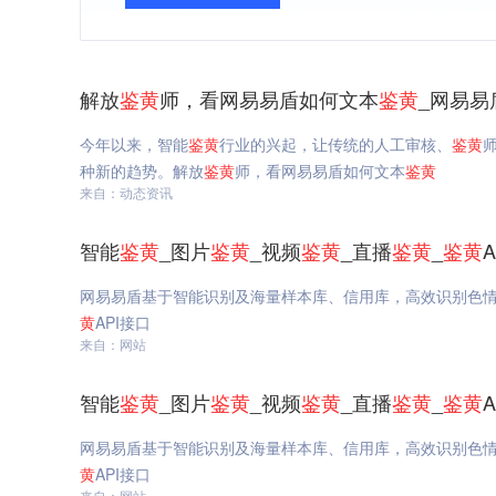
解放
鉴
黄
师，看网易易盾如何文本
鉴
黄
_网易易
今年以来，智能
鉴
黄
行业的兴起，让传统的人工审核、
鉴
黄
种新的趋势。解放
鉴
黄
师，看网易易盾如何文本
鉴
黄
来自：动态资讯
智能
鉴
黄
_图片
鉴
黄
_视频
鉴
黄
_直播
鉴
黄
_
鉴
黄
网易易盾基于智能识别及海量样本库、信用库，高效识别色
黄
API接口
来自：网站
智能
鉴
黄
_图片
鉴
黄
_视频
鉴
黄
_直播
鉴
黄
_
鉴
黄
网易易盾基于智能识别及海量样本库、信用库，高效识别色
黄
API接口
来自：网站