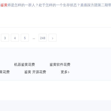
的
鉴
黄
师是怎样的一群人？处于怎样的一个生存状态？盾盾踩方团第二期
...
3
4
5
248
>
机器鉴黄花费
鉴黄软件花费
黄花费
鉴黄 开源花费
更多>
企重磅发布《AI安全白皮书》，让AI看得见、管得住、测得出、