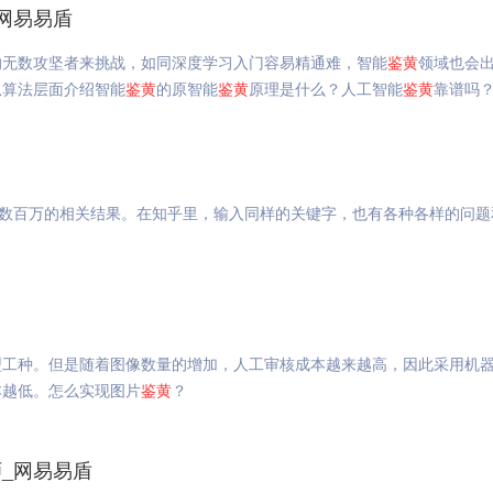
网易易盾
的无数攻坚者来挑战，如同深度学习入门容易精通难，智能
鉴
黄
领域也会
从算法层面介绍智能
鉴
黄
的原智能
鉴
黄
原理是什么？人工智能
鉴
黄
靠谱吗
有数百万的相关结果。在知乎里，输入同样的关键字，也有各种各样的问题
工种。但是随着图像数量的增加，人工审核成本越来越高，因此采用机器
本越低。怎么实现图片
鉴
黄
？
师_网易易盾