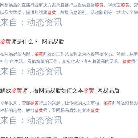
网易易盾的直播行业解决方案为直播行业提供直播
鉴
黄
、聊天室
鉴
黄
、营
以及大数据，提供短视频
鉴
黄
、垃圾信息识别、活动防刷等一站式安全解
来自：动态资讯
鉴
黄
师是什么？_网易易盾
在网易易盾内部，
鉴
黄
师这份工作又被称之为内容审核专员。然而，从事
神仙”的生活。看似简单的工作，其实对从业者有着很高的要求。
鉴
黄
师
来自：动态资讯
解放
鉴
黄
师，看网易易盾如何文本
鉴
黄
_网易易盾
今年以来，智能
鉴
黄
行业的兴起，让传统的人工审核、
鉴
黄
师等逐渐相形
种新的趋势。解放
鉴
黄
师，看网易易盾如何文本
鉴
黄
来自：动态资讯