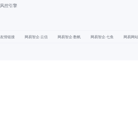
风控引擎
友情链接
网易智企·云信
网易智企·数帆
网易智企·七鱼
网易网