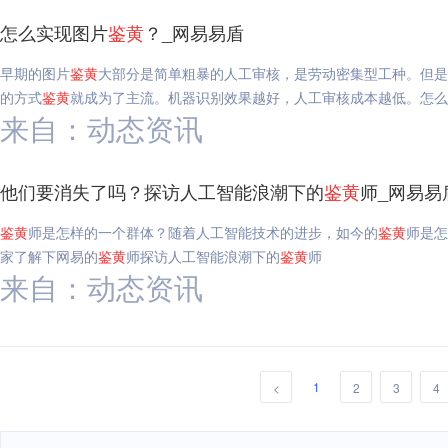
怎么实现图片
鉴
黄
？_网易易盾
早期的图片
鉴
黄
大部分是简单粗暴的人工审核，是劳动密集型工种。但是
的方式
鉴
黄
就成为了主流。机器识别效果越好，人工审核成本越低。怎么
来自：动态资讯
他们要消失了吗？探访人工智能浪潮下的
鉴
黄
师_网易易
鉴
黄
师是怎样的一个群体？随着人工智能技术的进步，如今的
鉴
黄
师是怎
家了解下网易的
鉴
黄
师探访人工智能浪潮下的
鉴
黄
师
来自：动态资讯
1
<
2
3
4