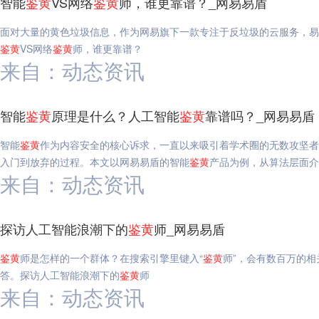
智能
鉴
黄
VS网络
鉴
黄
师，谁更靠谱？_网易易盾
面对大量的黄色垃圾信息，作为网易旗下一款专注于反垃圾的云服务，易
鉴
黄
VS网络
鉴
黄
师，谁更靠谱？
来自：动态资讯
智能
鉴
黄
原理是什么？人工智能
鉴
黄
靠谱吗？_网易易盾
智能
鉴
黄
作为内容安全的核心诉求，一直以来吸引着学术圈的无数攻坚者
入门到放弃的过程。本文以网易易盾的智能
鉴
黄
产品为例，从算法层面介
来自：动态资讯
探访人工智能浪潮下的
鉴
黄
师_网易易盾
鉴
黄
师是怎样的一个群体？在搜索引擎里键入“
鉴
黄
师”，会有数百万的
答。探访人工智能浪潮下的
鉴
黄
师
来自：动态资讯