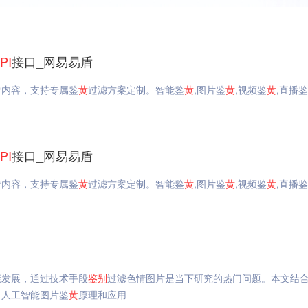
PI
接口_网易易盾
情内容，支持专属鉴
黄
过滤方案定制。智能鉴
黄
,图片鉴
黄
,视频鉴
黄
,直播鉴
PI
接口_网易易盾
情内容，支持专属鉴
黄
过滤方案定制。智能鉴
黄
,图片鉴
黄
,视频鉴
黄
,直播鉴
康发展，通过技术手段
鉴别
过滤色情图片是当下研究的热门问题。本文结
。人工智能图片鉴
黄
原理和应用