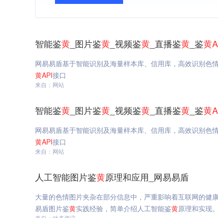
智能鉴
黄
_图片鉴
黄
_视频鉴
黄
_直播鉴
黄
_鉴
黄
A
网易易盾基于智能识别及海量样本库、信用库，高效识别色
黄
API
接口
来自：网站
智能鉴
黄
_图片鉴
黄
_视频鉴
黄
_直播鉴
黄
_鉴
黄
A
网易易盾基于智能识别及海量样本库、信用库，高效识别色
黄
API
接口
来自：网站
人工智能图片鉴
黄
原理和应用_网易易盾
大量的色情图片夹杂在部分信息中，严重影响着互联网的健
易盾图片鉴
黄
实践经验，简单介绍人工智能鉴
黄
原理和实现
来自：动态资讯