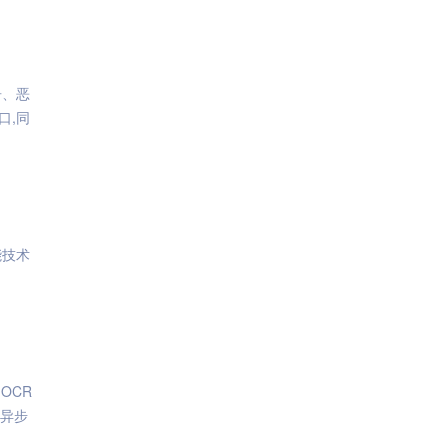
告、恶
口,同
能技术
OCR
,异步