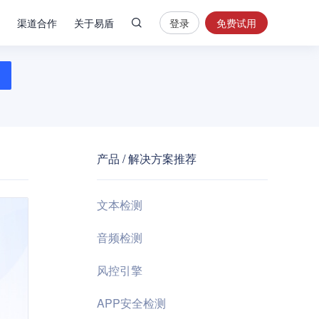
渠道合作
关于易盾
登录
免费试用
热
门
搜
索
内
容
产品 / 解决方案推荐
安
全
验
文本检测
证
码
音频检测
业
风控引擎
务
风
APP安全检测
控