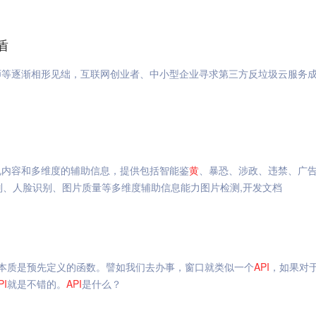
盾
师等逐渐相形见绌，互联网创业者、中小型企业寻求第三方反垃圾云服务
规内容和多维度的辅助信息，提供包括智能鉴
黄
、暴恐、涉政、违禁、广
识别、人脸识别、图片质量等多维度辅助信息能力图片检测,开发文档
本质是预先定义的函数。譬如我们去办事，窗口就类似一个
API
，如果对
PI
就是不错的。
API
是什么？