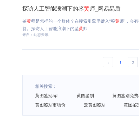
探访人工智能浪潮下的鉴
黄
师_网易易盾
鉴
黄
师是怎样的一个群体？在搜索引擎里键入“鉴
黄
师”，会
答。探访人工智能浪潮下的鉴
黄
师
来自：动态资讯
1
<
2
相关搜索：
黄图鉴别api
黄图鉴别
黄图鉴别免费a
黄图鉴别市场价
云黄图鉴别
黄图鉴