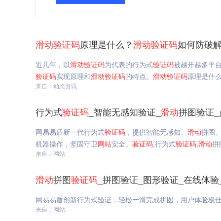
滑动
验证码
原理是什么？
滑动
验证码
如何防破解
近几年，以
滑动
验证码
为代表的行为式
验证码
被越开越多平
验证码
实现原理和
滑动
验证码
的特点。
滑动
验证码
原理是什
来自：动态资讯
行为式
验证码
_智能无感知验证_
滑动
拼图验证_
网易易盾新一代行为式
验证码
，提供智能无感知、
滑动
拼图
机器操作，坚固守卫
网站
安全。
验证码
,行为式
验证码
,
滑动
拼
来自：网站
滑动
拼图
验证码
_拼图验证_图形验证_在线体验
网易易盾创新行为式验证，轻松一滑完成拼图，用户体验极
来自：网站