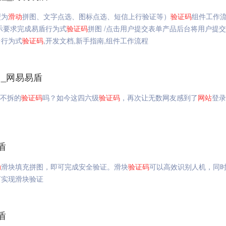
型为
滑动
拼图、文字点选、图标点选、短信上行验证等）
验证码
组件工作
示要求完成易盾行为式
验证码
拼图 /点击用户提交表单产品后台将用户提
台行为式
验证码
,开发文档,新手指南,组件工作流程
_网易易盾
艰不拆的
验证码
吗？如今这四六级
验证码
，再次让无数网友感到了
网站
登录
盾
动
滑块填充拼图，即可完成安全验证。滑块
验证码
可以高效识别人机，同
何实现滑块验证
盾