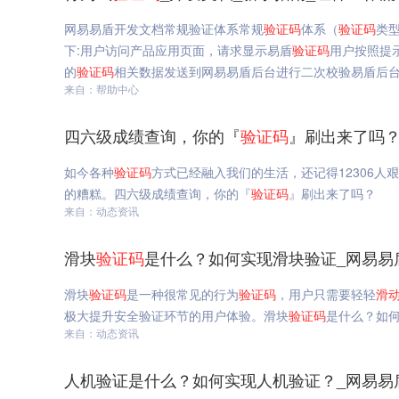
网易易盾开发文档常规验证体系常规
验证码
体系（
验证码
类
下:用户访问产品应用页面，请求显示易盾
验证码
用户按照提
的
验证码
相关数据发送到网易易盾后台进行二次校验易盾后
来自：帮助中心
四六级成绩查询，你的『
验证码
』刷出来了吗？
如今各种
验证码
方式已经融入我们的生活，还记得12306人
的糟糕。四六级成绩查询，你的『
验证码
』刷出来了吗？
来自：动态资讯
滑块
验证码
是什么？如何实现滑块验证_网易易
滑块
验证码
是一种很常见的行为
验证码
，用户只需要轻轻
滑
极大提升安全验证环节的用户体验。滑块
验证码
是什么？如
来自：动态资讯
人机验证是什么？如何实现人机验证？_网易易