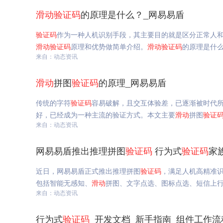
滑动
验证码
的原理是什么？_网易易盾
验证码
作为一种人机识别手段，其主要目的就是区分正常人
滑动
验证码
原理和优势做简单介绍。
滑动
验证码
的原理是什
来自：动态资讯
滑动
拼图
验证码
的原理_网易易盾
传统的字符
验证码
容易破解，且交互体验差，已逐渐被时代
好，已经成为一种主流的验证方式。本文主要
滑动
拼图
验证
来自：动态资讯
网易易盾推出推理拼图
验证码
行为式
验证码
家
近日，网易易盾正式推出推理拼图
验证码
，满足人机高精准
包括智能无感知、
滑动
拼图、文字点选、图标点选、短信上
来自：动态资讯
行为式
验证码
_开发文档_新手指南_组件工作流