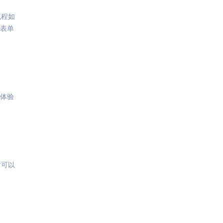
流程如
交表单
体验
时可以