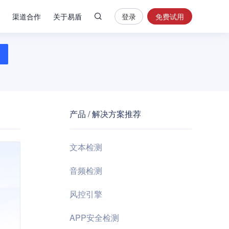
渠道合作
关于易盾
登录
免费试用
热
门
搜
索
内
容
产品 / 解决方案推荐
安
全
验
文本检测
证
码
音频检测
业
风控引擎
务
风
APP安全检测
控