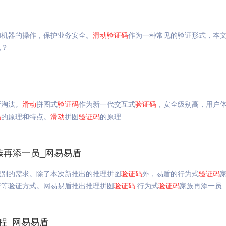
和机器的操作，保护业务安全。
滑动
验证码
作为一种常见的验证形式，本
么？
所淘汰。
滑动
拼图式
验证码
作为新一代交互式
验证码
，安全级别高，用户
码
的原理和特点。
滑动
拼图
验证码
的原理
族再添一员_网易易盾
识别的需求。除了本次新推出的推理拼图
验证码
外，易盾的行为式
验证码
行等验证方式。网易易盾推出推理拼图
验证码
行为式
验证码
家族再添一员
程_网易易盾