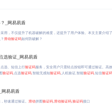
？_网易易盾
台采用，不仅提升了机器破解的难度，还提升了用户体验。本文主要介绍
么？
滑动
验证码
如何防破解？
点选验证_网易易盾
、点选、短信上行
验证码
服务，安全用户只需轻点按钮即可通过验证。高
图
验证码
,点选
验证码
,智能无感知
验证码
,人机验证,智能
验证码
,短信
验证
_网易易盾
佳，秒速通过验证。
滑动
拼图
验证码
,
滑动
验证码
,
验证码
接口