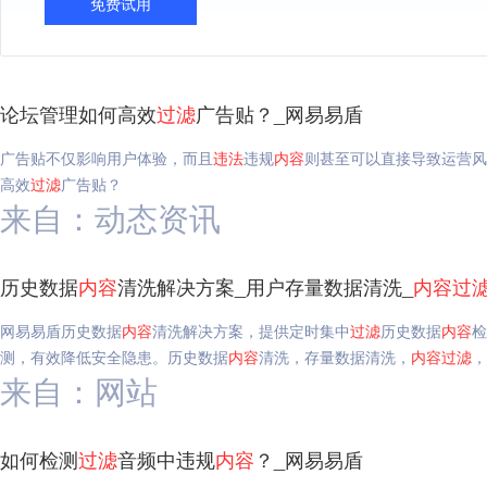
免费试用
论坛管理如何高效
过滤
广告贴？_网易易盾
广告贴不仅影响用户体验，而且
违法
违规
内容
则甚至可以直接导致运营风
高效
过滤
广告贴？
来自：动态资讯
历史数据
内容
清洗解决方案_用户存量数据清洗_
内容
过
网易易盾历史数据
内容
清洗解决方案，提供定时集中
过滤
历史数据
内容
检
测，有效降低安全隐患。历史数据
内容
清洗，存量数据清洗，
内容
过滤
，
来自：网站
如何检测
过滤
音频中违规
内容
？_网易易盾