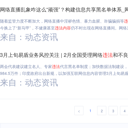
网络直播乱象咋这么“顽强”？构建信息共享黑名单体系_
随着监管力度不断加大，网络直播中淫秽色情、暴力血腥、诈骗骗捐等
违
今换上了“新马甲”，不健康甚至
违法
内容
仍不时出现在网络直播间。网络
来自：动态资讯
3月上旬易盾业务风控关注 | 2月全国受理网络
违法
和不良
两会代表建议建立名人、专家
违法
代言黑名单制度；加快数据法制建设，
984.5万件；印度政府出台新规，以加强互联网信息内容管理3月上旬易盾
来自：动态资讯
1
<
2
3
4