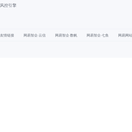
风控引擎
友情链接
网易智企·云信
网易智企·数帆
网易智企·七鱼
网易网