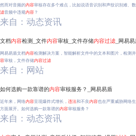
然而对音频的
内容
审核存在多个难点，比如说语音识别和声纹识别难、数
滤
音频中违规
内容
？
来自：动态资讯
文档
内容
检测_文件
内容
审核_文件存储
内容
过滤
_网易易
网易易盾文档
内容
检测解决方案，智能解析文件中的文本和图片，检测并
容
审核，文件存储
内容
过滤
来自：网站
如何选购一款靠谱的
内容
审核服务？_网易易盾
近年来，网络
内容
呈现爆炸式增长，
违法
和不良
内容
也在严重威胁网络生
方面展开。如何选购一款靠谱的
内容
审核服务？
来自：动态资讯