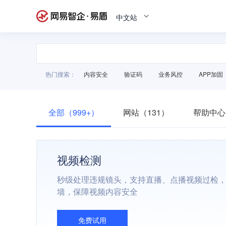
中文站
热门搜索：
内容安全
验证码
业务风控
APP加固
全部（999+）
网站（131）
帮助中心
视频检测
秒级处理违规镜头，支持直播、点播视频过检
墙，保障视频内容安全
免费试用