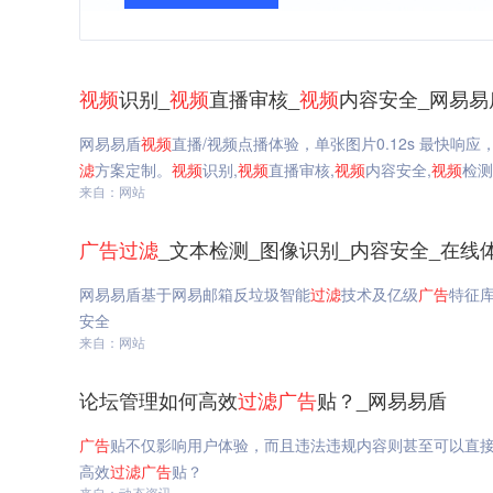
视频
识别_
视频
直播审核_
视频
内容安全_网易易
网易易盾
视频
直播/视频点播体验，单张图片0.12s 最快响应
滤
方案定制。
视频
识别,
视频
直播审核,
视频
内容安全,
视频
检测
来自：网站
广告
过滤
_文本检测_图像识别_内容安全_在线
网易易盾基于网易邮箱反垃圾智能
过滤
技术及亿级
广告
特征
安全
来自：网站
论坛管理如何高效
过滤
广告
贴？_网易易盾
广告
贴不仅影响用户体验，而且违法违规内容则甚至可以直
高效
过滤
广告
贴？
来自：动态资讯