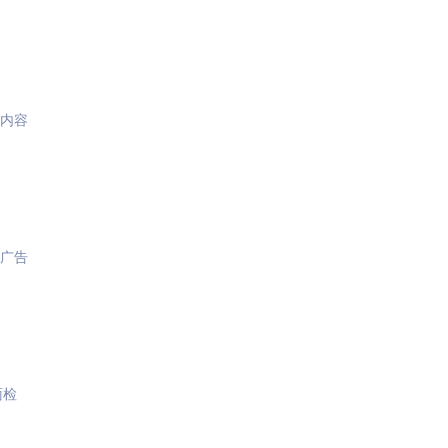
,内容
,广告
面检