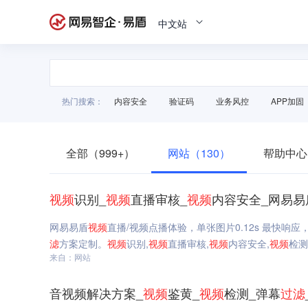
中文站
热门搜索：
内容安全
验证码
业务风控
APP加固
全部（999+）
网站（130）
帮助中心
视频
识别_
视频
直播审核_
视频
内容安全_网易易
网易易盾
视频
直播/视频点播体验，单张图片0.12s 最快响应
滤
方案定制。
视频
识别,
视频
直播审核,
视频
内容安全,
视频
检测
来自：网站
音视频解决方案_
视频
鉴黄_
视频
检测_弹幕
过滤