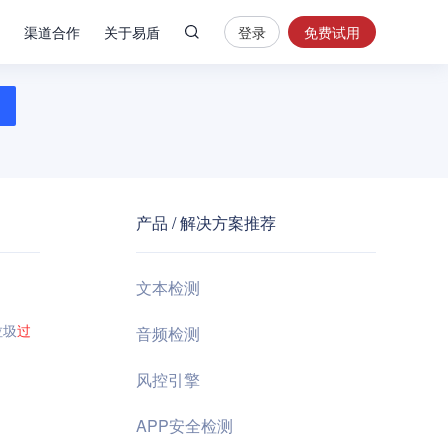
渠道合作
关于易盾
登录
免费试用
热
门
搜
索
内
容
产品 / 解决方案推荐
安
全
验
文本检测
证
码
垃圾
过
音频检测
业
风控引擎
务
风
APP安全检测
控