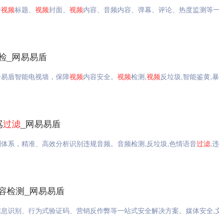
持
视频
标题、
视频
封面、
视频
内容、音频内容、弹幕、评论、热度监测等
检_网易易盾
合易盾智能电视墙，保障
视频
内容安全。
视频
检测,
视频
反垃圾,智能鉴黄,
骂
过滤
_网易易盾
则体系，精准、高效分析识别违规音频。音频检测,反垃圾,色情语音
过滤
,
容检测_网易易盾
息识别、行为式验证码、营销反作弊等一站式安全解决方案。媒体安全,