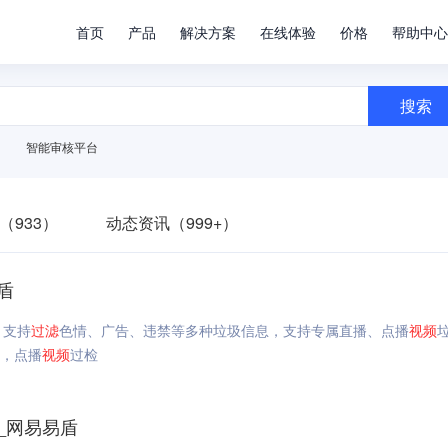
首页
产品
解决方案
在线体验
价格
帮助中心
搜索
智能审核平台
（933）
动态资讯（999+）
盾
，支持
过滤
色情、广告、违禁等多种垃圾信息，支持专属直播、点播
视频
，点播
视频
过检
_网易易盾