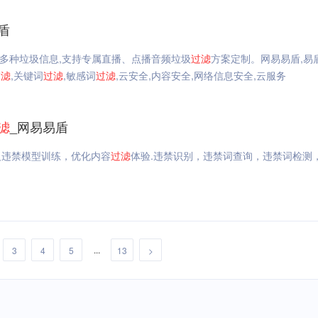
盾
多种垃圾信息,支持专属直播、点播音频垃圾
过滤
方案定制。网易易盾,易
过滤
,关键词
过滤
,敏感词
过滤
,云安全,内容安全,网络信息安全,云服务
滤
_网易易盾
义违禁模型训练，优化内容
过滤
体验.违禁识别，违禁词查询，违禁词检测
...
3
4
5
13
>