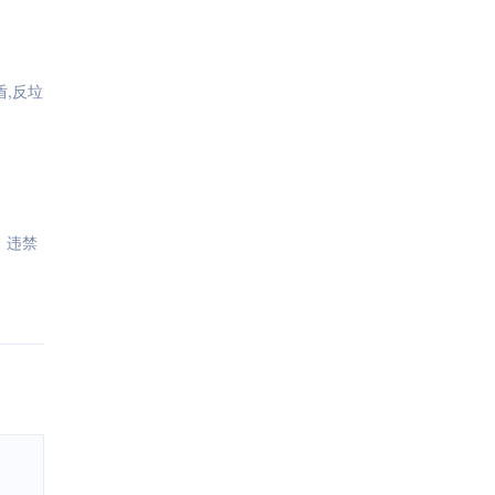
盾,反垃
，违禁