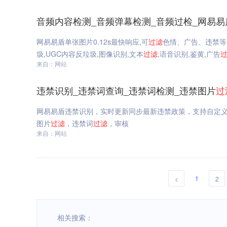
音频内容检测_音频弹幕检测_音频过检_网易易
网易易盾单张图片0.12s最快响应,可
过滤
色情、广告、违禁等
圾,UGC内容反垃圾,图像识别,文本
过滤
,语音识别,鉴黄,广告
来自：网站
违禁识别_违禁词查询_违禁词检测_违禁图片
过
网易易盾违禁识别，实时更新同步最新违禁政策，支持自定
图片
过滤
，违禁词
过滤
，审核
来自：网站
1
<
2
相关搜索：