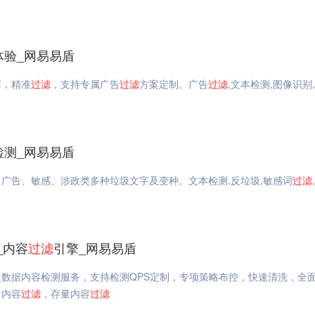
体验_网易易盾
库，精准
过滤
，支持专属广告
过滤
方案定制。广告
过滤
,文本检测,图像识别
检测_网易易盾
、广告、敏感、涉政类多种垃圾文字及变种。文本检测,反垃圾,敏感词
过滤
_内容
过滤
引擎_网易易盾
史数据内容检测服务，支持检测QPS定制，专项策略布控，快速清洗，全
，内容
过滤
，存量内容
过滤