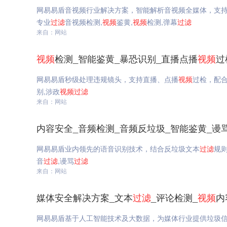
网易易盾音视频行业解决方案，智能解析音视频全媒体，支
专业
过滤
音视频检测,
视频
鉴黄,
视频
检测,弹幕
过滤
来自：网站
视频
检测_智能鉴黄_暴恐识别_直播点播
视频
过
网易易盾秒级处理违规镜头，支持直播、点播
视频
过检，配
别,涉政
视频
过滤
来自：网站
内容安全_音频检测_音频反垃圾_智能鉴黄_谩
网易易盾业内领先的语音识别技术，结合反垃圾文本
过滤
规
音
过滤
,谩骂
过滤
来自：网站
媒体安全解决方案_文本
过滤
_评论检测_
视频
内
网易易盾基于人工智能技术及大数据，为媒体行业提供垃圾信