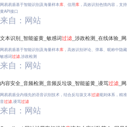
网易易盾基于智能识别及海量样本
库
、信用
库
，高效识别色情内容，支持
黄API接口
来自：网站
文本识别_智能鉴黄_敏感词
过滤
_涉政检测_在线体验_
网易易盾基于智能识别及海量样本
库
，高效识别评论、弹幕、昵称中隐藏
敏感词
过滤
,涉政检测
来自：网站
内容安全_音频检测_音频反垃圾_智能鉴黄_谩骂
过滤
_
网易易盾业内领先的语音识别技术，结合反垃圾文本
过滤
规则体系，精准
音
过滤
,谩骂
过滤
来自：网站