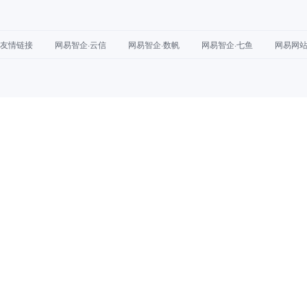
友情链接
网易智企·云信
网易智企·数帆
网易智企·七鱼
网易网