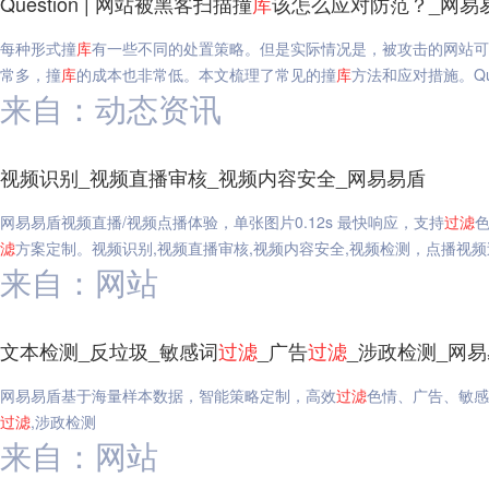
Question | 网站被黑客扫描撞
库
该怎么应对防范？_网易
每种形式撞
库
有一些不同的处置策略。但是实际情况是，被攻击的网站可
常多，撞
库
的成本也非常低。本文梳理了常见的撞
库
方法和应对措施。Que
来自：动态资讯
视频识别_视频直播审核_视频内容安全_网易易盾
网易易盾视频直播/视频点播体验，单张图片0.12s 最快响应，支持
过滤
滤
方案定制。视频识别,视频直播审核,视频内容安全,视频检测，点播视频
来自：网站
文本检测_反垃圾_敏感词
过滤
_广告
过滤
_涉政检测_网
网易易盾基于海量样本数据，智能策略定制，高效
过滤
色情、广告、敏感
过滤
,涉政检测
来自：网站