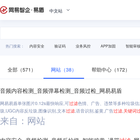
中文站
热门搜索：
内容安全
验证码
业务风控
APP加固
智能审
全部（571）
网站（38）
帮助中心（172）
音频内容检测_音频弹幕检测_音频过检_网易易盾
网易易盾单张图片0.12s最快响应,可
过滤
色情、广告、违禁等多种垃圾信
圾,UGC内容反垃圾,图像识别,文本
过滤
,语音识别,鉴黄,广告
过滤
,
关键词
来自：网站