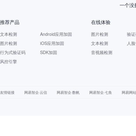
一个没拦
推荐产品
在线体验
文本检测
Android应用加固
图片检测
验证
图片检测
iOS应用加固
文本检测
人脸
行为式验证码
SDK加固
音视频检测
风控引擎
友情链接
网易智企·云信
网易智企·数帆
网易智企·七鱼
网易网