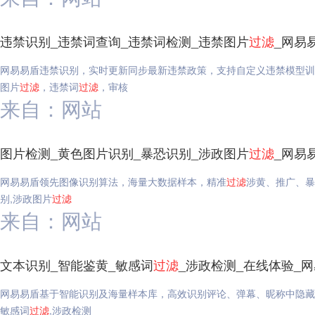
违禁识别_违禁词查询_违禁词检测_违禁图片
过滤
_网易
网易易盾违禁识别，实时更新同步最新违禁政策，支持自定义违禁模型训
图片
过滤
，违禁词
过滤
，审核
来自：网站
图片检测_黄色图片识别_暴恐识别_涉政图片
过滤
_网易
网易易盾领先图像识别算法，海量大数据样本，精准
过滤
涉黄、推广、暴
别,涉政图片
过滤
来自：网站
文本识别_智能鉴黄_敏感词
过滤
_涉政检测_在线体验_
网易易盾基于智能识别及海量样本库，高效识别评论、弹幕、昵称中隐藏
敏感词
过滤
,涉政检测