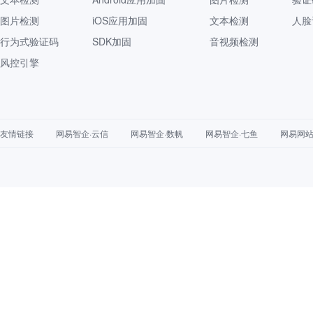
图片检测
iOS应用加固
文本检测
人脸
行为式验证码
SDK加固
音视频检测
风控引擎
友情链接
网易智企·云信
网易智企·数帆
网易智企·七鱼
网易网