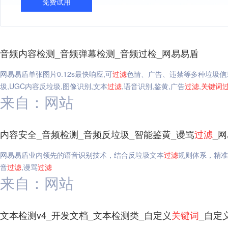
免费试用
音频内容检测_音频弹幕检测_音频过检_网易易盾
网易易盾单张图片0.12s最快响应,可
过滤
色情、广告、违禁等多种垃圾信
圾,UGC内容反垃圾,图像识别,文本
过滤
,语音识别,鉴黄,广告
过滤
,
关键词
来自：网站
内容安全_音频检测_音频反垃圾_智能鉴黄_谩骂
过滤
_
网易易盾业内领先的语音识别技术，结合反垃圾文本
过滤
规则体系，精准
音
过滤
,谩骂
过滤
来自：网站
文本检测v4_开发文档_文本检测类_自定义
关键词
_自定