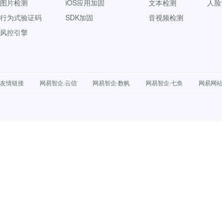
图片检测
iOS应用加固
文本检测
人脸
行为式验证码
SDK加固
音视频检测
风控引擎
友情链接
网易智企·云信
网易智企·数帆
网易智企·七鱼
网易网