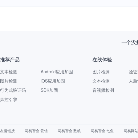
一个没拦
推荐产品
在线体验
文本检测
Android应用加固
图片检测
验证
图片检测
iOS应用加固
文本检测
人脸
行为式验证码
SDK加固
音视频检测
风控引擎
友情链接
网易智企·云信
网易智企·数帆
网易智企·七鱼
网易网