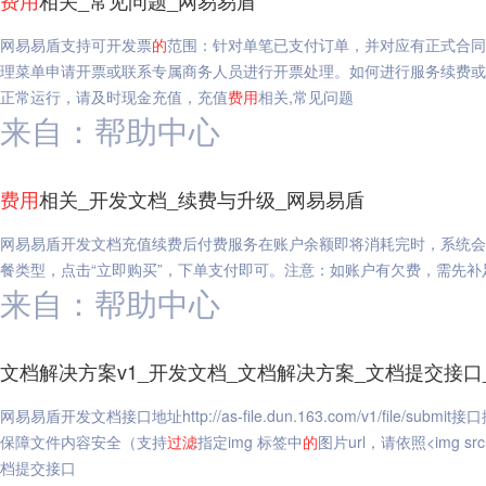
费用
相关_常见问题_网易易盾
网易易盾支持可开发票
的
范围：针对单笔已支付订单，并对应有正式合同
理菜单申请开票或联系专属商务人员进行开票处理。如何进行服务续费或
正常运行，请及时现金充值，充值
费用
相关,常见问题
来自：帮助中心
费用
相关_开发文档_续费与升级_网易易盾
网易易盾开发文档充值续费后付费服务在账户余额即将消耗完时，系统会
餐类型，点击“立即购买”，下单支付即可。注意：如账户有欠费，需先补
来自：帮助中心
文档解决方案v1_开发文档_文档解决方案_文档提交接口
网易易盾开发文档接口地址http://as-file.dun.163.com/v1/file/sub
保障文件内容安全（支持
过滤
指定img 标签中
的
图片url，请依照<img sr
档提交接口