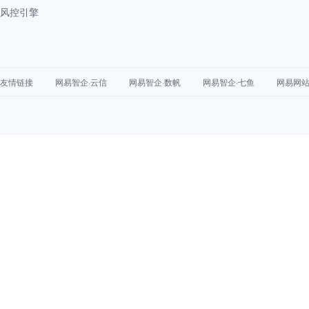
风控引擎
友情链接
网易智企·云信
网易智企·数帆
网易智企·七鱼
网易网