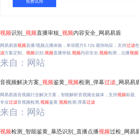
免费试用
视频
识别_
视频
直播审核_
视频
内容安全_网易易盾
网易易盾
视频
直播/视频点播体验，单张图片0.12s 最快响应，支持
过滤
滤
方案定制。
视频
识别,
视频
直播审核,
视频
内容安全,
视频
检测，点播
视频
来自：网站
音视频解决方案_
视频
鉴黄_
视频
检测_弹幕
过滤
_网易易
网易易盾音视频行业解决方案，智能解析音视频全媒体，支持
视频
标题、
专业
过滤
音视频检测,
视频
鉴黄,
视频
检测,弹幕
过滤
来自：网站
视频
检测_智能鉴黄_暴恐识别_直播点播
视频
过检_网易