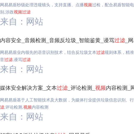
网易易盾秒级处理违规镜头，支持直播、点播
视频
过检，配合易盾智能电
别,涉政
视频
过滤
来自：网站
内容安全_音频检测_音频反垃圾_智能鉴黄_谩骂
过滤
_
网易易盾业内领先的语音识别技术，结合反垃圾文本
过滤
规则体系，精准
音
过滤
,谩骂
过滤
来自：网站
媒体安全解决方案_文本
过滤
_评论检测_
视频
内容检测_
网易易盾基于人工智能技术及大数据，为媒体行业提供垃圾信息识别、行
滤
,评论检测,
视频
内容检测
来自：网站