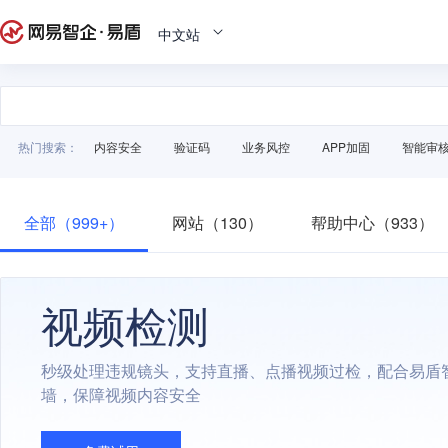
中文站
热门搜索：
内容安全
验证码
业务风控
APP加固
智能审
全部（999+）
网站（130）
帮助中心（933）
视频检测
秒级处理违规镜头，支持直播、点播视频过检，配合易盾
墙，保障视频内容安全