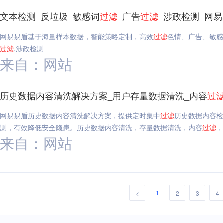
文本检测_反垃圾_敏感词
过滤
_广告
过滤
_涉政检测_网
网易易盾基于海量样本数据，智能策略定制，高效
过滤
色情、广告、敏感
过滤
,涉政检测
来自：网站
历史数据内容清洗解决方案_用户存量数据清洗_内容
过
网易易盾历史数据内容清洗解决方案，提供定时集中
过滤
历史数据内容检
测，有效降低安全隐患。历史数据内容清洗，存量数据清洗，内容
过滤
，
来自：网站
1
<
2
3
4