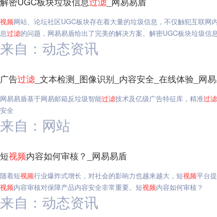
解密UGC板块垃圾信息
过滤
_网易易盾
视频
网站、论坛社区UGC板块存在着大量的垃圾信息，不仅触犯互联网
息
过滤
的问题，网易易盾给出了完美的解决方案。解密UGC板块垃圾信
来自：动态资讯
广告
过滤
_文本检测_图像识别_内容安全_在线体验_网
网易易盾基于网易邮箱反垃圾智能
过滤
技术及亿级广告特征库，精准
过滤
安全
来自：网站
短
视频
内容如何审核？_网易易盾
随着短
视频
行业爆炸式增长，对社会的影响力也越来越大，短
视频
平台提
视频
内容审核对保障产品内容安全非常重要。短
视频
内容如何审核？
来自：动态资讯