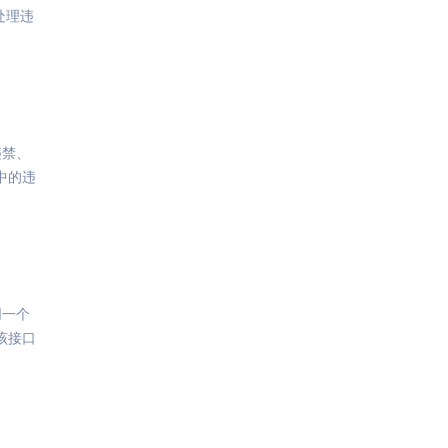
处理违
违禁、
中的违
同一个
该接口