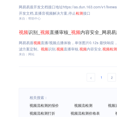
网易易盾开发文档接口地址https://as.dun.163.com/v1/livewa
开发文档,直播音视频解决方案,停止
检测
接口
来自：帮助中心
视频
识别_
视频
直播审核_
视频
内容安全_网易易
网易易盾
视频
直播/视频点播体验，单张图片0.12s 最快
滤方案定制。
视频
识别,
视频
直播审核,
视频
内容安全,
视频
检测
来自：网站
1
<
2
相关搜索：
视频流检测的报价
视频流检测
视频
视频流检测打折
视频流检测价格表