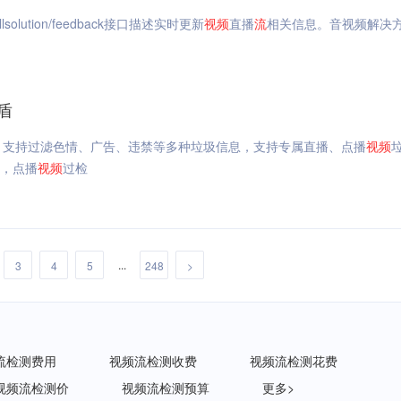
llsolution/feedback接口描述实时更新
视频
直播
流
相关信息。音视频解决方案
盾
响应，支持过滤色情、广告、违禁等多种垃圾信息，支持专属直播、点播
视频
，点播
视频
过检
...
3
4
5
248
>
流检测费用
视频流检测收费
视频流检测花费
视频流检测价
视频流检测预算
更多>