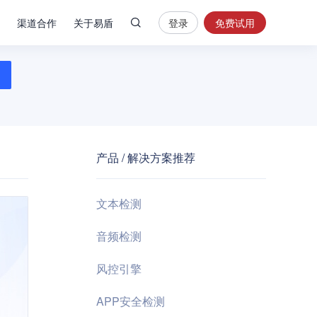
渠道合作
关于易盾
登录
免费试用
热
门
搜
索
内
容
产品 / 解决方案推荐
安
全
验
文本检测
证
码
音频检测
业
风控引擎
务
风
APP安全检测
控