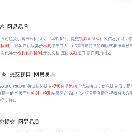
述_网易易盾
，同时也提供离线分析和人工审核服务。提交
视频
直播
流
相关信息接口，
图
检测
。 对客户获取异步
检测
结果或人工审核结果提供轮询模式和推送模
务提供异步
检测
视频
检测
,开发文档,直播
视频
接口,接口调用概述
方案_提交接口_网易易盾
lsolution/submit接口描述提交
视频
直播
流
相关信息接口，信息提交后，易
直播中的音频同步
检测
，
检测
结果需产品自行定期调用直播音视频解决方
,提交接口
息提交_网易易盾