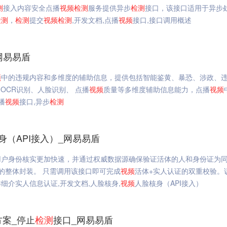
测
接入内容安全点播
视频
检测
服务提供异步
检测
接口，该接口适用于异步
检测
，
检测
提交
视频
检测
,开发文档,点播
视频
接口,接口调用概述
网易易盾
频
中的违规内容和多维度的辅助信息，提供包括智能鉴黄、暴恐、涉政、
OCR识别、人脸识别、 点播
视频
质量等多维度辅助信息能力，点播
视频
播
视频
接口,异步
检测
身（API接入）_网易易盾
用户身份核实更加快速，并通过权威数据源确保验证活体的人和身份证为
的整体封装。 只需调用该接口即可完成
视频
活体+实人认证的双重校验。
详细介实人信息认证,开发文档,人脸核身,
视频
人脸核身（API接入）
方案_停止
检测
接口_网易易盾