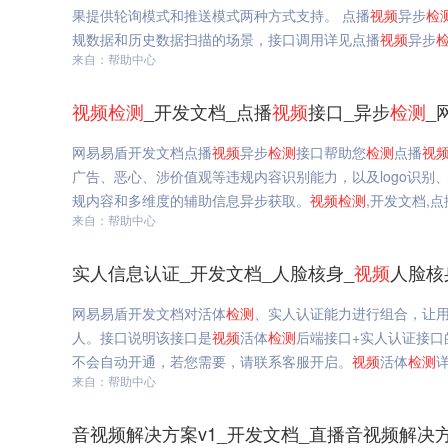
果提供轮询模式和推送模式两种方式支持。 点播
视频
异步
检
规数据和历史数据扫描的场景，接口调用详见点播
视频
异步
来自：帮助中心
视频
检测
_开发文档_点播
视频
接口_异步
检测
_
网易易盾开发文档点播
视频
异步
检测
接口帮助您
检测
点播
视
广告、恶心、涉价值观等违规内容识别能力，以及logo识别、
规内容和多维度的辅助信息异步获取。
视频
检测
,开发文档,点
来自：帮助中心
实人信息认证_开发文档_人脸核身_
视频
人脸核
网易易盾开发文档对活体
检测
、实人认证能力进行组合，让
人。接口说明该接口是
视频
活体
检测
后端接口+实人认证接口
不会自动开通，若您需要，请联系客服开启。
视频
活体
检测
来自：帮助中心
音视频解决方案v1_开发文档_直播音视频解决