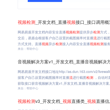
视频
检测
_开发文档_直播
视频
接口_接口调用概
网易易盾开发文档内容安全直播
视频
检测
提供异步
检测
方式
交后，易盾会根据客户自己设置的截图频率对直播
流
进行截
方式支持。直播
视频
异步
检测
接入内容安全直播
视频
检测
服
来自：帮助中心
音视频解决方案v1_开发文档_直播音视频解决
网易易盾开发文档接口地址http://as.dun.163.com/v2/livewal
据客户自己设置的截图频率对直播
流
进行截图
检测
，自动对
获取接口获音视频解决方案v1,开发文档,直播音视频解决方案
来自：帮助中心
视频
检测
v3_开发文档_
视频
直播类_
视频
直播信