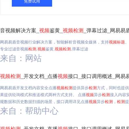
免费试用
音视频解决方案_
视频
鉴黄_
视频
检测
_弹幕过滤_网易易
网易易盾音视频行业解决方案，智能解析音视频全媒体，支持
视频
标题
、
专业过滤音视频
检测
,
视频
鉴黄,
视频
检测
,弹幕过滤
来自：网站
视频
检测
_开发文档_点播
视频
接口_接口调用概述_网易
网易易盾开发文档内容安全点播
视频
检测
提供异步
检测
方式，同时也提供
果提供轮询模式和推送模式两种方式支持。 点播
视频
异步
检测
接入内容
规数据和历史数据扫描的场景，接口调用详见点播
视频
异步
检测
，
检测
提
来自：帮助中心
视频
检测
_开发文档_直播
视频
接口_接口调用概述_网易