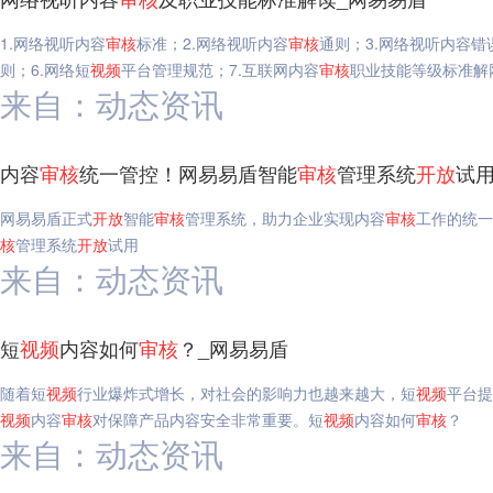
1.网络视听内容
审核
标准；2.网络视听内容
审核
通则；3.网络视听内容错
则；6.网络短
视频
平台管理规范；7.互联网内容
审核
职业技能等级标准解
来自：动态资讯
内容
审核
统一管控！网易易盾智能
审核
管理系统
开放
试用
网易易盾正式
开放
智能
审核
管理系统，助力企业实现内容
审核
工作的统一
核
管理系统
开放
试用
来自：动态资讯
短
视频
内容如何
审核
？_网易易盾
随着短
视频
行业爆炸式增长，对社会的影响力也越来越大，短
视频
平台提
视频
内容
审核
对保障产品内容安全非常重要。短
视频
内容如何
审核
？
来自：动态资讯