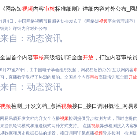
《网络短
视频
内容
审核
标准细则》详细内容对外公布_网
1月4日，中国网络视听节目服务协会发布了《网络短
视频
平台管理规范
细则》详细内容对外公布
来自：动态资讯
全国首个内容
审核
高级培训班全面
开放
，打造内容审核员
9月27至29日，由中国电子学会组织发起，网易易盾协办的“互联网内容
习，直播教学取得了热烈的反响。全国首个内容
审核
高级培训班全面
开放
来自：动态资讯
视频
检测_开发文档_点播
视频
接口_接口调用概述_网易
网易易盾开发文档内容安全点播
视频
检测提供异步检测方式，同时也提供
果提供轮询模式和推送模式两种方式支持。 点播
视频
异步检测接入内容
规数据和历史数据扫描的场景，接口调用详见点播
视频
异步检测，检测提