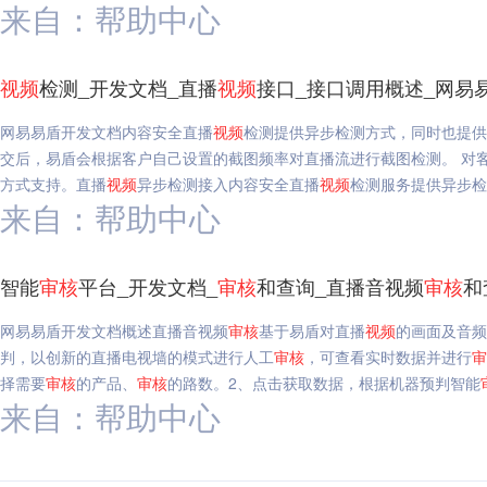
来自：帮助中心
视频
检测_开发文档_直播
视频
接口_接口调用概述_网易
网易易盾开发文档内容安全直播
视频
检测提供异步检测方式，同时也提供
交后，易盾会根据客户自己设置的截图频率对直播流进行截图检测。 对
方式支持。直播
视频
异步检测接入内容安全直播
视频
检测服务提供异步检
来自：帮助中心
智能
审核
平台_开发文档_
审核
和查询_直播音视频
审核
和
网易易盾开发文档概述直播音视频
审核
基于易盾对直播
视频
的画面及音频
判，以创新的直播电视墙的模式进行人工
审核
，可查看实时数据并进行
审
择需要
审核
的产品、
审核
的路数。2、点击获取数据，根据机器预判智能
来自：帮助中心