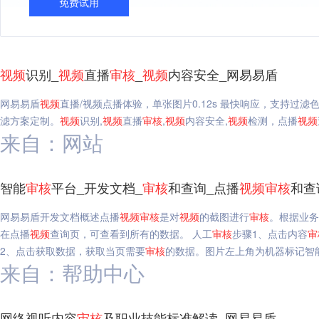
免费试用
视频
识别_
视频
直播
审核
_
视频
内容安全_网易易盾
网易易盾
视频
直播/视频点播体验，单张图片0.12s 最快响应，支持过
滤方案定制。
视频
识别,
视频
直播
审核
,
视频
内容安全,
视频
检测，点播
视频
来自：网站
智能
审核
平台_开发文档_
审核
和查询_点播
视频
审核
和查
网易易盾开发文档概述点播
视频
审核
是对
视频
的截图进行
审核
。根据业务
在点播
视频
查询页，可查看到所有的数据。 人工
审核
步骤1、点击内容
审
2、点击获取数据，获取当页需要
审核
的数据。图片左上角为机器标记智
来自：帮助中心
网络视听内容
审核
及职业技能标准解读_网易易盾