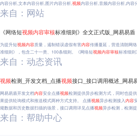
内容分析,文本内容分析,图片内容分析,
视频
内容分析,音频内容分析,内容分
来自：网站
《网络短
视频
内容
审核
标准细则》全文正式版_网易易盾
为提升短
视频
内容
质量，遏制错误虚假有害
内容
传播蔓延，营造清朗网络
准细则》，包含二十一类、100条细则。《网络短
视频
内容
审核
标准细则
来自：动态资讯
视频
检测_开发文档_点播
视频
接口_接口调用概述_网易
网易易盾开发文档
内容
安全点播
视频
检测提供异步检测方式，同时也提供
果提供轮询模式和推送模式两种方式支持。 点播
视频
异步检测接入
内容
规数据和历史数据扫描的场景，接口调用详见点播
视频
异步检测，检测提
来自：帮助中心