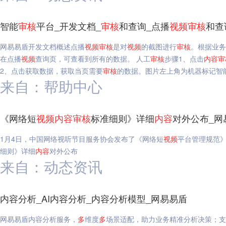
智能
审核
平台_开发文档_
审核
和查询_点播
视频
审核
和查
网易易盾开发文档概述点播
视频
审核
是对
视频
的截图进行
审核
。根据业务
在点播
视频
查询页，可查看到所有的数据。 人工
审核
步骤1、点击
内容
审
2、点击获取数据，获取当页需要
审核
的数据。图片左上角为机器标记智
来自：帮助中心
《网络短
视频
内容
审核
标准细则》详细
内容
对外公布_网
1月4日，中国网络视听节目服务协会发布了《网络短
视频
平台管理规范
细则》详细
内容
对外公布
来自：动态资讯
内容分析_AI内容分析_内容分析模型_网易易盾
网易易盾内容分析服务，
多
维度
多
场景适配，助力业务精准分析决策；支