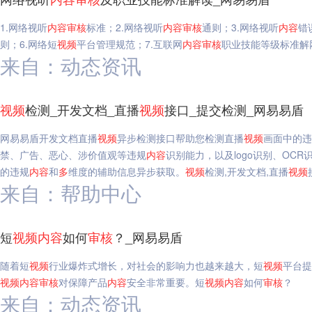
1.网络视听
内容
审核
标准；2.网络视听
内容
审核
通则；3.网络视听
内容
错
则；6.网络短
视频
平台管理规范；7.互联网
内容
审核
职业技能等级标准解
来自：动态资讯
视频
检测_开发文档_直播
视频
接口_提交检测_网易易盾
网易易盾开发文档直播
视频
异步检测接口帮助您检测直播
视频
画面中的违
禁、广告、恶心、涉价值观等违规
内容
识别能力，以及logo识别、OCR
的违规
内容
和
多
维度的辅助信息异步获取。
视频
检测,开发文档,直播
视频
来自：帮助中心
短
视频
内容
如何
审核
？_网易易盾
随着短
视频
行业爆炸式增长，对社会的影响力也越来越大，短
视频
平台提
视频
内容
审核
对保障产品
内容
安全非常重要。短
视频
内容
如何
审核
？
来自：动态资讯