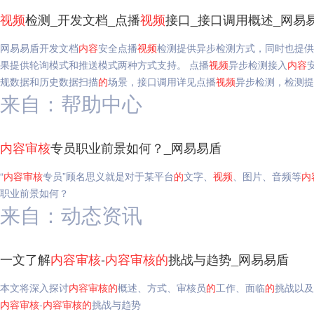
视频
检测_开发文档_点播
视频
接口_接口调用概述_网易
网易易盾开发文档
内容
安全点播
视频
检测提供异步检测方式，同时也提供
果提供轮询模式和推送模式两种方式支持。 点播
视频
异步检测接入
内容
规数据和历史数据扫描
的
场景，接口调用详见点播
视频
异步检测，检测提
来自：帮助中心
内容
审核
专员职业前景如何？_网易易盾
“
内容
审核
专员”顾名思义就是对于某平台
的
文字、
视频
、图片、音频等
内
职业前景如何？
来自：动态资讯
一文了解
内容
审核
-
内容
审核
的
挑战与趋势_网易易盾
本文将深入探讨
内容
审核
的
概述、方式、审核员
的
工作、面临
的
挑战以及
内容
审核
-
内容
审核
的
挑战与趋势