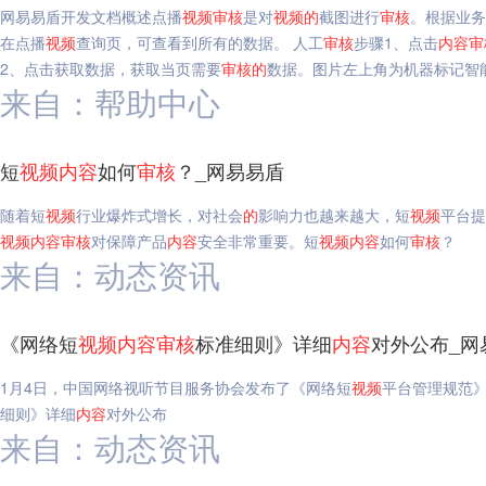
网易易盾开发文档概述点播
视频
审核
是对
视频
的
截图进行
审核
。根据业务
在点播
视频
查询页，可查看到所有的数据。 人工
审核
步骤1、点击
内容
审
2、点击获取数据，获取当页需要
审核
的
数据。图片左上角为机器标记智
来自：帮助中心
短
视频
内容
如何
审核
？_网易易盾
随着短
视频
行业爆炸式增长，对社会
的
影响力也越来越大，短
视频
平台提
视频
内容
审核
对保障产品
内容
安全非常重要。短
视频
内容
如何
审核
？
来自：动态资讯
《网络短
视频
内容
审核
标准细则》详细
内容
对外公布_网
1月4日，中国网络视听节目服务协会发布了《网络短
视频
平台管理规范
细则》详细
内容
对外公布
来自：动态资讯