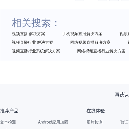
相关搜索：
视频直播 解决方案
手机视频直播解决方案
视频
视频直播行业 解决方案
网络视频直播解决方案
视频直播行业系统解决方案
网络视频直播行业解决方案
再获认
推荐产品
在线体验
文本检测
Android应用加固
图片检测
验证