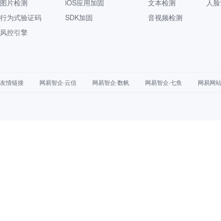
图片检测
iOS应用加固
文本检测
人脸
行为式验证码
SDK加固
音视频检测
风控引擎
友情链接
网易智企·云信
网易智企·数帆
网易智企·七鱼
网易网