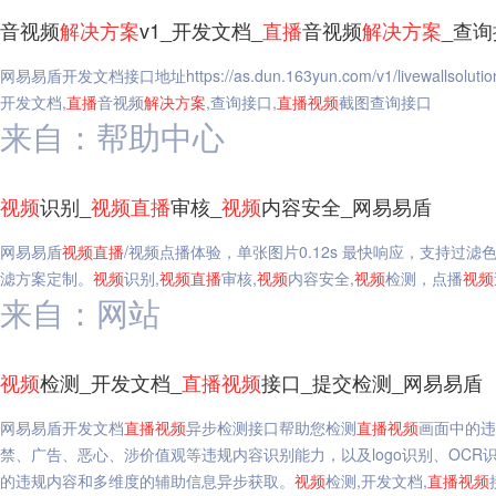
音视频
解决方案
v1_开发文档_
直播
音视频
解决方案
_查询
网易易盾开发文档接口地址https://as.dun.163yun.com/v1/livewallsolu
开发文档,
直播
音视频
解决方案
,查询接口,
直播
视频
截图查询接口
来自：帮助中心
视频
识别_
视频
直播
审核_
视频
内容安全_网易易盾
网易易盾
视频
直播
/视频点播体验，单张图片0.12s 最快响应，支持过
滤方案定制。
视频
识别,
视频
直播
审核,
视频
内容安全,
视频
检测，点播
视频
来自：网站
视频
检测_开发文档_
直播
视频
接口_提交检测_网易易盾
网易易盾开发文档
直播
视频
异步检测接口帮助您检测
直播
视频
画面中的违
禁、广告、恶心、涉价值观等违规内容识别能力，以及logo识别、OCR
的违规内容和多维度的辅助信息异步获取。
视频
检测,开发文档,
直播
视频