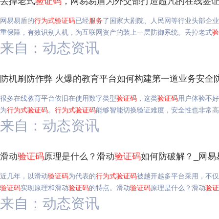
丢掉老式
验证码
，网易易盾为外交部打造超凡的在线签证
网易易盾的
行为
式
验证码
已经
服务
了国家大剧院、人民网等行业头部企业
重保障，有效识别人机，为互联网资产的装上一层防御系统。丢掉老式
验
来自：动态资讯
防机刷防作弊 火爆的教育平台如何构建第一道业务安全
很多在线教育平台依旧在使用数字类型
验证码
，这类
验证码
用户体验不好
为
行为
式
验证码
。
行为
式
验证码
能够智能切换验证难度，安全性也非常高
来自：动态资讯
滑动
验证码
原理是什么？滑动
验证码
如何防破解？_网易
近几年，以滑动
验证码
为代表的
行为
式
验证码
被越开越多平台采用，不仅
验证码
实现原理和滑动
验证码
的特点。滑动
验证码
原理是什么？滑动
验证
来自：动态资讯