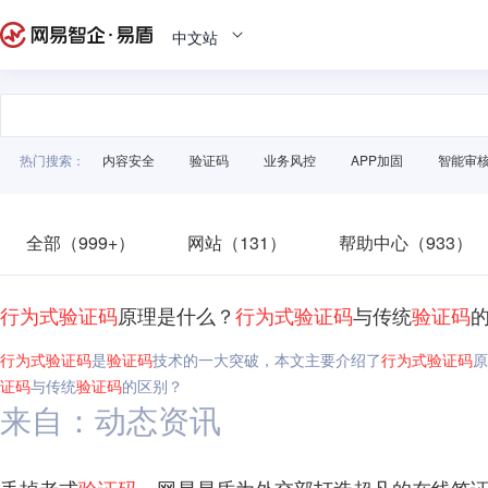
中文站
热门搜索：
内容安全
验证码
业务风控
APP加固
智能审
全部（999+）
网站（131）
帮助中心（933）
行为
式
验证码
原理是什么？
行为
式
验证码
与传统
验证码
行为
式
验证码
是
验证码
技术的一大突破，本文主要介绍了
行为
式
验证码
原
证码
与传统
验证码
的区别？
来自：动态资讯