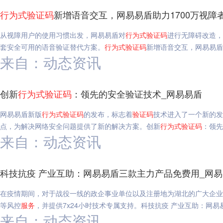
行为
式
验证码
新增语音交互，网易易盾助力1700万视障者
从视障用户的使用习惯出发，网易易盾对
行为
式
验证码
进行无障碍改造，
套安全可用的语音验证替代方案。
行为
式
验证码
新增语音交互，网易易盾助
来自：动态资讯
创新
行为
式
验证码
：领先的安全验证技术_网易易盾
网易易盾新版
行为
式
验证码
的发布，标志着
验证码
技术进入了一个新的发
点，为解决网络安全问题提供了新的解决方案。创新
行为
式
验证码
：领先
来自：动态资讯
科技抗疫 产业互助：网易易盾三款主力产品免费用_网
在疫情期间，对于战役一线的政企事业单位以及注册地为湖北的广大企业
等风控
服务
，并提供7x24小时技术专属支持。科技抗疫 产业互助：网
来自：动态资讯