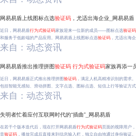
网易易盾上线图标点选
验证码
，尤适出海企业_网易易盾
近日，网易易盾
行为
式
验证码
家族迎来一位新的成员——图标点选
验证码
和服务于低龄端的产品应用。网易易盾上线图标点选
验证码
，尤适出海企
来自：动态资讯
网易易盾推出推理拼图
验证码
行为
式
验证码
家族再添一
近日，网易易盾正式推出推理拼图
验证码
，满足人机高精准识别的需求。
包括智能无感知、滑动拼图、文字点选、图标点选、短信上行等验证方式
来自：动态资讯
失明者忙着应付互联网时代的“插曲”_网易易盾
在若干个版本迭代后，现在打开网易易盾
行为
式
验证码
页面的视障用户，
音
验证码
，播放完成后直接来到信息输入栏，独立自由地通过身份验证。