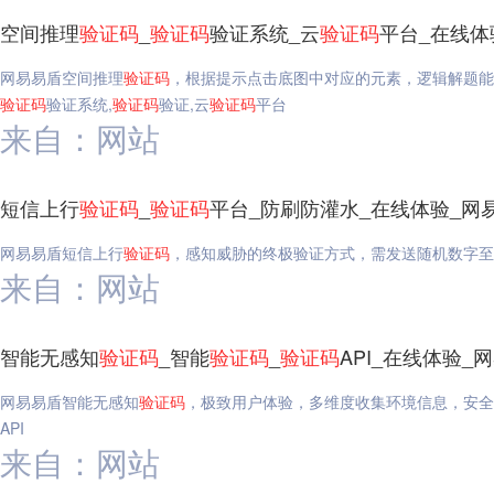
空间推理
验证码
_
验证码
验证系统_云
验证码
平台_在线体
网易易盾空间推理
验证码
，根据提示点击底图中对应的元素，逻辑解题能
验证码
验证系统,
验证码
验证,云
验证码
平台
来自：网站
短信上行
验证码
_
验证码
平台_防刷防灌水_在线体验_网
网易易盾短信上行
验证码
，感知威胁的终极验证方式，需发送随机数字至
来自：网站
智能无感知
验证码
_智能
验证码
_
验证码
API_在线体验_
网易易盾智能无感知
验证码
，极致用户体验，多维度收集环境信息，安全
API
来自：网站