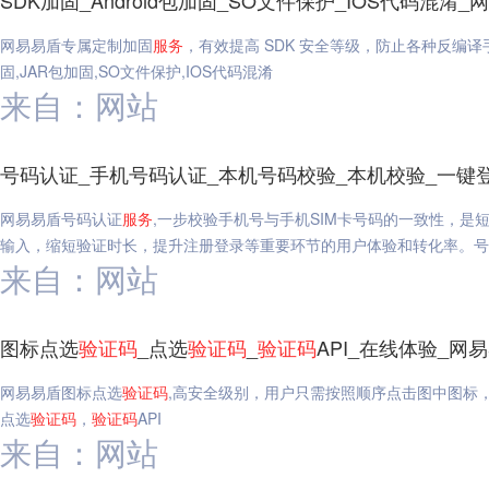
SDK加固_Android包加固_SO文件保护_IOS代码混淆_
网易易盾专属定制加固
服务
，有效提高 SDK 安全等级，防止各种反编
固,JAR包加固,SO文件保护,IOS代码混淆
来自：网站
号码认证_手机号码认证_本机号码校验_本机校验_一键
网易易盾号码认证
服务
,一步校验手机号与手机SIM卡号码的一致性，是
输入，缩短验证时长，提升注册登录等重要环节的用户体验和转化率。号码
来自：网站
图标点选
验证码
_点选
验证码
_
验证码
API_在线体验_网
网易易盾图标点选
验证码
,高安全级别，用户只需按照顺序点击图中图标
点选
验证码
，
验证码
API
来自：网站