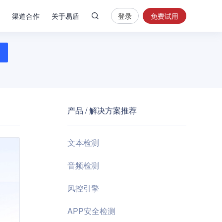
渠道合作
关于易盾
登录
免费试用
热
门
搜
索
内
容
产品 / 解决方案推荐
安
全
验
文本检测
证
码
音频检测
业
风控引擎
务
风
APP安全检测
控