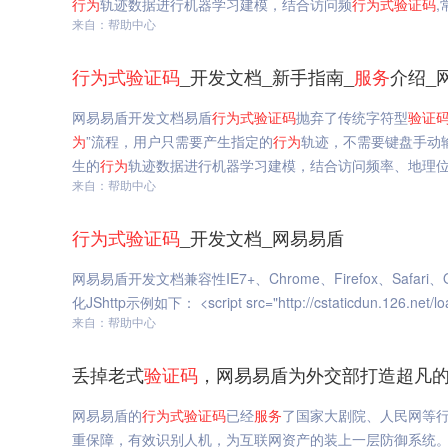
行为
轨迹数据进行机器学习建模，结合访问频
行为
式
验证码
,
来自：帮助中心
行为
式
验证码
_开发文档_新手指南_
服务
介绍_
网易易盾开发文档易盾
行为
式
验证码
抛弃了传统字符型
验证
为
”流程，用户只需要产生指定的
行为
轨迹，不需要键盘手动
生的
行为
轨迹数据进行机器学习建模，结合访问频率、地理
来自：帮助中心
行为
式
验证码
_开发文档_网易易盾
网易易盾开发文档兼容性IE7+、Chrome、Firefox、Safar
化JShttp示例如下： <script src="http://cstaticdun.126.net/
来自：帮助中心
丢掉老式
验证码
，网易易盾为外交部打造超凡的
网易易盾的
行为
式
验证码
已经
服务
了国家大剧院、人民网等行
重保障，有效识别人机，为互联网资产的装上一层防御系统