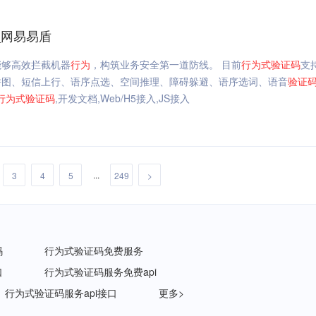
入_网易易盾
能够高效拦截机器
行为
，构筑业务安全第一道防线。 目前
行为
式
验证码
支
拼图、短信上行、语序点选、空间推理、障碍躲避、语序选词、语音
验证
行为
式
验证码
,开发文档,Web/H5接入,JS接入
...
3
4
5
249
>
码
行为式验证码免费服务
口
行为式验证码服务免费api
行为式验证码服务api接口
更多>