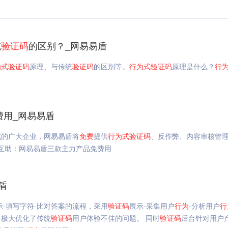
统
验证码
的区别？_网易易盾
为
式
验证码
原理、与传统
验证码
的区别等。
行为
式
验证码
原理是什么？
行
费用_网易易盾
北的广大企业，网易易盾将
免费
提供
行为
式
验证码
、反作弊、内容审核管
业互助：网易易盾三款主力产品免费用
盾
示-填写字符-比对答案的流程，采用
验证码
展示-采集用户
行为
-分析用户
行
，极大优化了传统
验证码
用户体验不佳的问题。 同时
验证码
后台针对用户