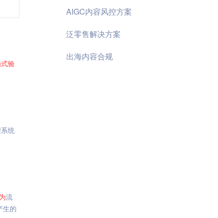
AIGC内容风控方案
泛零售解决方案
出海内容合规
为
式
验
理系统
为
流
产生的