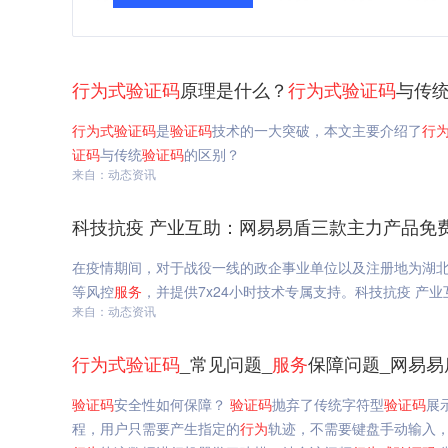
行为
式
验证码
原理是什么？
行为
式
验证码
与传
行为
式
验证码
是
验证码
技术的一大突破，本文主要介绍了
行
证码
与传统
验证码
的区别？
来自：动态资讯
科技抗疫 产业互助：网易易盾三款主力产品免
在疫情期间，对于战役一线的政企事业单位以及注册地为湖
等风控
服务
，并提供7x24小时技术专属支持。科技抗疫 产
来自：动态资讯
行为
式
验证码
_常见问题_
服务
保障问题_网易易
验证码
安全性如何保障？
验证码
抛弃了传统字符型
验证码
展
程，用户只需要产生指定的
行为
轨迹，不需要键盘手动输入