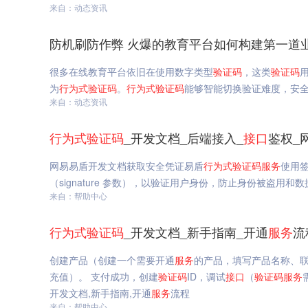
来自：动态资讯
防机刷防作弊 火爆的教育平台如何构建第一道
很多在线教育平台依旧在使用数字类型
验证码
，这类
验证码
为
行为
式
验证码
。
行为
式
验证码
能够智能切换验证难度，安全
来自：动态资讯
行为
式
验证码
_开发文档_后端接入_
接口
鉴权_
网易易盾开发文档获取安全凭证易盾
行为
式
验证码
服务
使用
（signature 参数），以验证用户身份，防止身份被盗用和
来自：帮助中心
行为
式
验证码
_开发文档_新手指南_开通
服务
流
创建产品（创建一个需要开通
服务
的产品，填写产品名称、
充值）。 支付成功，创建
验证码
ID，调试
接口
（
验证码
服务
开发文档,新手指南,开通
服务
流程
来自：帮助中心