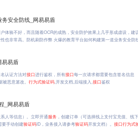
业务安全防线_网易易盾
用户体验不好，而且随着OCR的成熟，安全防护效果上几乎形成虚设，建
性也非常高。防机刷防作弊 火爆的教育平台如何构建第一道业务安全防
网易易盾
签名认证方法对
接口
进行鉴权，所有
接口
每一次请求都需要包含签名信息
数据被恶意篡改。
行为
式
验证码
,开发文档,后端接入,
接口
鉴权
程_网易易盾
联系人等信息）。立即开通
服务
，创建订单（可选择线上支付宝充值、线
需要手动创建
验证码
ID，业务接入请参考
验证码
开发文档）。
接口
行为
式