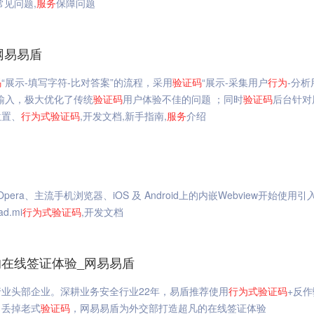
常见问题,
服务
保障问题
网易易盾
码
“展示-填写字符-比对答案”的流程，采用
验证码
“展示-采集用户
行为
-分析
输入，极大优化了传统
验证码
用户体验不佳的问题 ；同时
验证码
后台针对
位置、
行为
式
验证码
,开发文档,新手指南,
服务
介绍
i、Opera、主流手机浏览器、iOS 及 Android上的内嵌Webview开始使用
load.mi
行为
式
验证码
,开发文档
在线签证体验_网易易盾
业头部企业。深耕业务安全行业22年，易盾推荐使用
行为
式
验证码
+反
。丢掉老式
验证码
，网易易盾为外交部打造超凡的在线签证体验