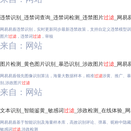
违禁识别_违禁词查询_违禁词检测_违禁图片
过滤
_网易
网易易盾违禁识别，实时更新同步最新违禁政策，支持自定义违禁模型训
图片
过滤
，违禁词
过滤
，审核
来自：网站
图片检测_黄色图片识别_暴恐识别_涉政图片
过滤
_网易
网易易盾领先图像识别算法，海量大数据样本，精准
过滤
涉黄、推广、暴
别,涉政图片
过滤
来自：网站
文本识别_智能鉴黄_敏感词
过滤
_涉政检测_在线体验_
网易易盾基于智能识别及海量样本库，高效识别评论、弹幕、昵称中隐藏
敏感词
过滤
,涉政检测