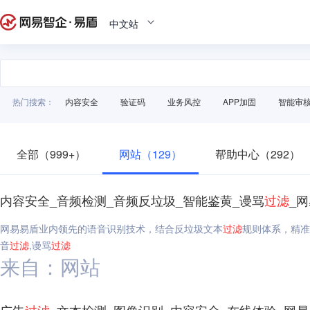
中文站
热门搜索：
内容安全
验证码
业务风控
APP加固
智能审
全部（999+）
网站（129）
帮助中心（292）
内容安全_音频检测_音频反垃圾_智能鉴黄_谩骂
过滤
_
网易易盾业内领先的语音识别技术，结合反垃圾文本
过滤
规则体系，精准
音
过滤
,谩骂
过滤
来自：网站