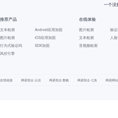
一个没拦
推荐产品
在线体验
文本检测
Android应用加固
图片检测
验证
图片检测
iOS应用加固
文本检测
人脸
行为式验证码
SDK加固
音视频检测
风控引擎
友情链接
网易智企·云信
网易智企·数帆
网易智企·七鱼
网易网