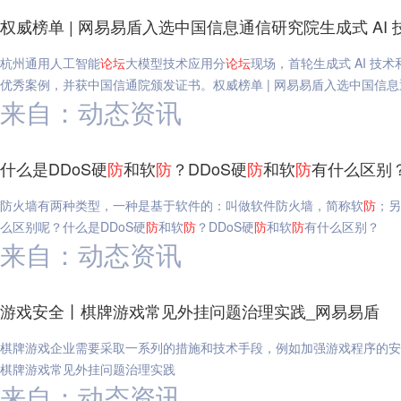
权威榜单 | 网易易盾入选中国信息通信研究院生成式 AI
杭州通用人工智能
论坛
大模型技术应用分
论坛
现场，首轮生成式 AI 
优秀案例，并获中国信通院颁发证书。权威榜单 | 网易易盾入选中国信息
来自：动态资讯
什么是DDoS硬
防
和软
防
？DDoS硬
防
和软
防
有什么区别
防火墙有两种类型，一种是基于软件的：叫做软件防火墙，简称软
防
；另
么区别呢？什么是DDoS硬
防
和软
防
？DDoS硬
防
和软
防
有什么区别？
来自：动态资讯
游戏安全丨棋牌游戏常见外挂问题治理实践_网易易盾
棋牌游戏企业需要采取一系列的措施和技术手段，例如加强游戏程序的安
棋牌游戏常见外挂问题治理实践
来自：动态资讯