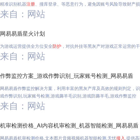
精准识别机器
注册
、撞库登录、等恶意行为，避免因账号风险导致财产损
来自：网站
网易易盾星火计划
为游戏运营提供全方位安全
防护
，对抗外挂等黑灰产对游戏正常运营的干
来自：网站
作弊监控方案_游戏作弊识别_玩家账号检测_网易易盾
网易易盾作弊监控解决方案，利用丰富的黑灰产库及高效的规则判定，识
戏作弊识别,玩家账号检测,游戏薅羊毛识别,游戏防薅羊毛,游戏作弊监控
来自：网站
机审检测价格_AI内容机审检测_机器智能检测_网易易盾
网易易盾机审检测价格,文本图片音频视频机器智能检测,无忧
接入
,提供