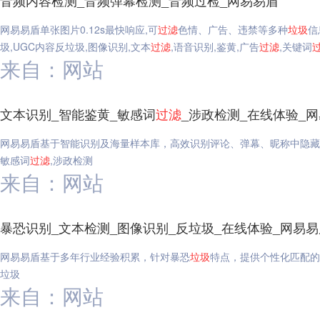
音频内容检测_音频弹幕检测_音频过检_网易易盾
网易易盾单张图片0.12s最快响应,可
过滤
色情、广告、违禁等多种
垃圾
信
圾,UGC内容反垃圾,图像识别,文本
过滤
,语音识别,鉴黄,广告
过滤
,关键词
来自：网站
文本识别_智能鉴黄_敏感词
过滤
_涉政检测_在线体验_
网易易盾基于智能识别及海量样本库，高效识别评论、弹幕、昵称中隐藏
敏感词
过滤
,涉政检测
来自：网站
暴恐识别_文本检测_图像识别_反垃圾_在线体验_网易易
网易易盾基于多年行业经验积累，针对暴恐
垃圾
特点，提供个性化匹配的
垃圾
来自：网站