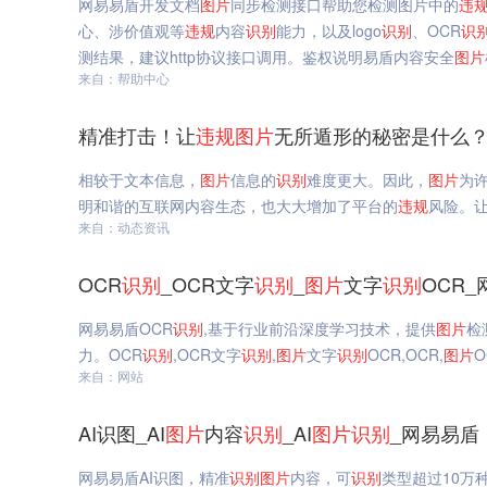
网易易盾开发文档
图片
同步检测接口帮助您检测图片中的
违
心、涉价值观等
违规
内容
识别
能力，以及logo
识别
、OCR
识
测结果，建议http协议接口调用。鉴权说明易盾内容安全
图片
来自：帮助中心
精准打击！让
违规
图片
无所遁形的秘密是什么？
相较于文本信息，
图片
信息的
识别
难度更大。因此，
图片
为
明和谐的互联网内容生态，也大大增加了平台的
违规
风险。
来自：动态资讯
OCR
识别
_OCR文字
识别
_
图片
文字
识别
OCR
网易易盾OCR
识别
,基于行业前沿深度学习技术，提供
图片
检
力。OCR
识别
,OCR文字
识别
,
图片
文字
识别
OCR,OCR,
图片
O
来自：网站
AI识图_AI
图片
内容
识别
_AI
图片
识别
_网易易盾
网易易盾AI识图，精准
识别
图片
内容，可
识别
类型超过10万