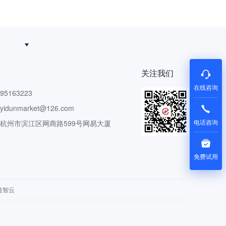
追得回
关注我们
在线咨询
5163223
dunmarket@126.com
电话咨询
 杭州市滨江区网商路599号网易大厦
免费试用
道智云