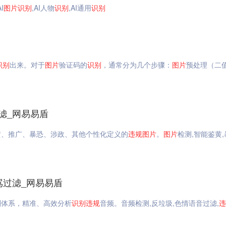
AI
图片
识别
,AI人物
识别
,AI通用
识别
识别
出来。对于
图片
验证码的
识别
，通常分为几个步骤：
图片
预处理（二
滤_网易易盾
黄、推广、暴恐、涉政、其他个性化定义的
违规
图片
。
图片
检测,智能鉴黄,
骂过滤_网易易盾
则体系，精准、高效分析
识别
违规
音频。音频检测,反垃圾,色情语音过滤,
违