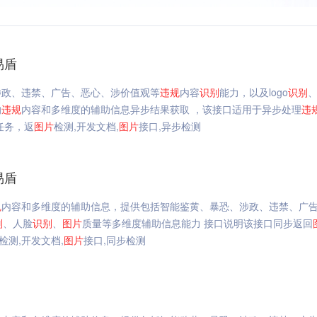
易盾
涉政、违禁、广告、恶心、涉价值观等
违规
内容
识别
能力，以及logo
识别
、
的
违规
内容和多维度的辅助信息异步结果获取 ，该接口适用于异步处理
违
任务，返
图片
检测,开发文档,
图片
接口,异步检测
易盾
规
内容和多维度的辅助信息，提供包括智能鉴黄、暴恐、涉政、违禁、广
别
、人脸
识别
、
图片
质量等多维度辅助信息能力 接口说明该接口同步返回
检测,开发文档,
图片
接口,同步检测