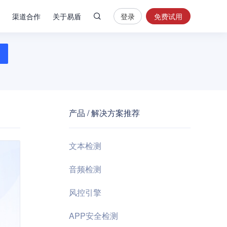
渠道合作
关于易盾
登录
免费试用
热
门
搜
索
内
容
产品 / 解决方案推荐
安
全
验
文本检测
证
码
音频检测
业
风控引擎
务
风
APP安全检测
控