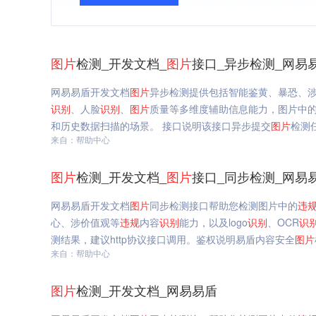
图片
检测_开发文档_
图片
接口_异步检测_网易
网易易盾开发文档
图片
异步检测提供包括智能鉴黄、暴恐、
识别
、人脸
识别
、
图片
质量等多维度辅助信息能力，图片中
和历史数据扫描的场景。 接口说明该接口异步提交
图片
检测
来自：帮助中心
图片
检测_开发文档_
图片
接口_同步检测_网易
网易易盾开发文档
图片
同步检测接口帮助您检测图片中的
违
心、涉价值观等
违规
内容
识别
能力，以及logo
识别
、OCR
识
测结果，建议http协议接口调用。鉴权说明易盾内容安全
图片
来自：帮助中心
图片
检测_开发文档_网易易盾