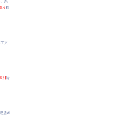
告、恶
图片
检
坏了文
识别
能
易盾AI