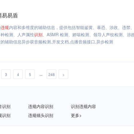
网易易盾
的
违规
内容和多维度的辅助信息，提供包括智能鉴黄、暴恐、涉政、违禁
语种检测、人声属性
识别
、ASMR 检测、娇喘检测、领导人声纹检测、涉
的辅助信息异步获音频检测,开发文档,点播音频接口,异步检测
...
3
4
5
248
>
音识别
违规内容识别
识别违规内容
规识别
违规镜头识别
更多>