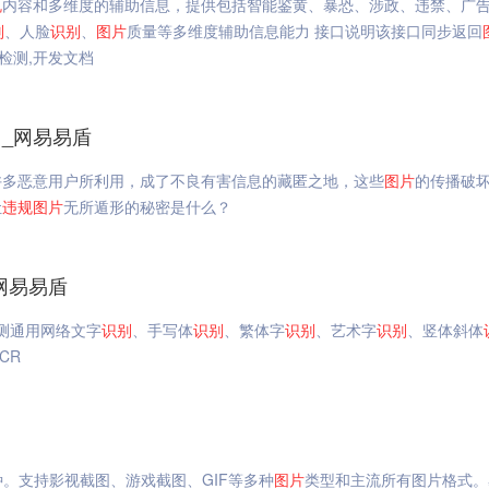
规
内容和多维度的辅助信息，提供包括智能鉴黄、暴恐、涉政、违禁、广
别
、人脸
识别
、
图片
质量等多维度辅助信息能力 接口说明该接口同步返回
检测,开发文档
_网易易盾
许多恶意用户所利用，成了不良有害信息的藏匿之地，这些
图片
的传播破
让
违规
图片
无所遁形的秘密是什么？
_网易易盾
测通用网络文字
识别
、手写体
识别
、繁体字
识别
、艺术字
识别
、竖体斜体
CR
种。支持影视截图、游戏截图、GIF等多种
图片
类型和主流所有图片格式。