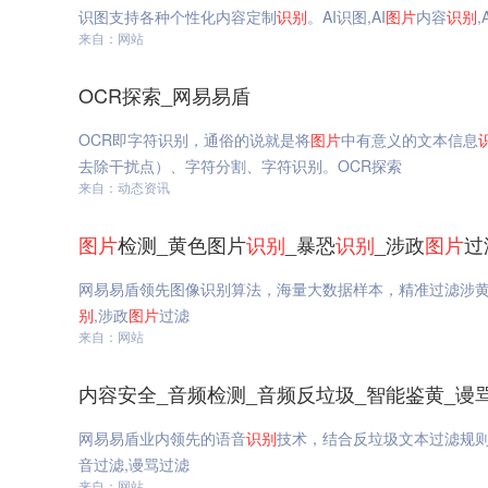
识图支持各种个性化内容定制
识别
。AI识图,AI
图片
内容
识别
,
来自：网站
OCR探索_网易易盾
OCR即字符识别，通俗的说就是将
图片
中有意义的文本信息
去除干扰点）、字符分割、字符识别。OCR探索
来自：动态资讯
图片
检测_黄色图片
识别
_暴恐
识别
_涉政
图片
过
网易易盾领先图像识别算法，海量大数据样本，精准过滤涉
别
,涉政
图片
过滤
来自：网站
内容安全_音频检测_音频反垃圾_智能鉴黄_谩
网易易盾业内领先的语音
识别
技术，结合反垃圾文本过滤规
音过滤,谩骂过滤
来自：网站