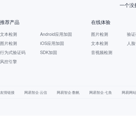
一个没拦
推荐产品
在线体验
文本检测
Android应用加固
图片检测
验证
图片检测
iOS应用加固
文本检测
人脸
行为式验证码
SDK加固
音视频检测
风控引擎
友情链接
网易智企·云信
网易智企·数帆
网易智企·七鱼
网易网