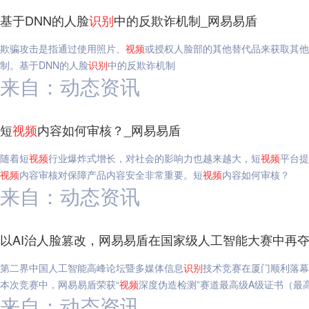
基于DNN的人脸
识别
中的反欺诈机制_网易易盾
欺骗攻击是指通过使用照片、
视频
或授权人脸部的其他替代品来获取其他
制。基于DNN的人脸
识别
中的反欺诈机制
来自：动态资讯
短
视频
内容如何审核？_网易易盾
随着短
视频
行业爆炸式增长，对社会的影响力也越来越大，短
视频
平台提
视频
内容审核对保障产品内容安全非常重要。短
视频
内容如何审核？
来自：动态资讯
以AI治人脸篡改，网易易盾在国家级人工智能大赛中再夺
第二界中国人工智能高峰论坛暨多媒体信息
识别
技术竞赛在厦门顺利落幕
本次竞赛中，网易易盾荣获“
视频
深度伪造检测”赛道最高级A级证书（最
来自：动态资讯