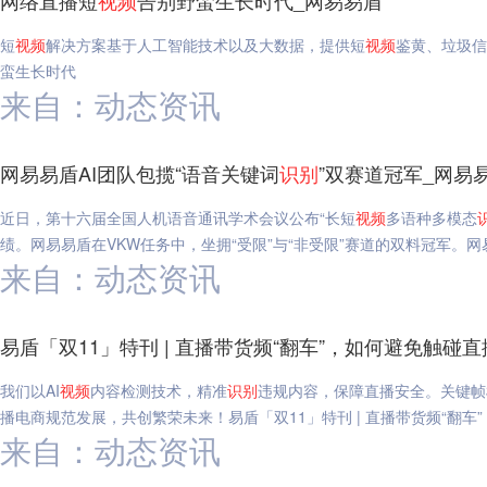
网络直播短
视频
告别野蛮生长时代_网易易盾
短
视频
解决方案基于人工智能技术以及大数据，提供短
视频
鉴黄、垃圾信
蛮生长时代
来自：动态资讯
网易易盾AI团队包揽“语音关键词
识别
”双赛道冠军_网易
近日，第十六届全国人机语音通讯学术会议公布“长短
视频
多语种多模态
绩。网易易盾在VKW任务中，坐拥“受限”与“非受限”赛道的双料冠军。网
来自：动态资讯
易盾「双11」特刊 | 直播带货频“翻车”，如何避免触碰
我们以AI
视频
内容检测技术，精准
识别
违规内容，保障直播安全。关键帧
播电商规范发展，共创繁荣未来！易盾「双11」特刊 | 直播带货频“翻车
来自：动态资讯