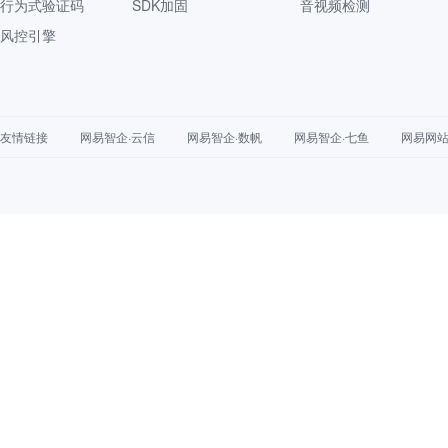
行为式验证码
SDK加固
音视频检测
风控引擎
友情链接
网易智企·云信
网易智企·数帆
网易智企·七鱼
网易网