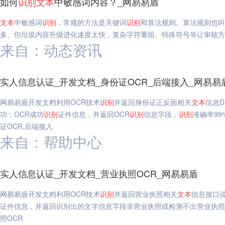
如何
识别
文本
中敏感词内容？_网易易盾
文本
中敏感词
识别
，常规的方法是关键词
识别
和算法规则。算法规则也叫
多。但垃圾内容升级进化速度太快，复杂字符重组、特殊符号等让审核方
来自：动态资讯
实人信息认证_开发文档_身份证OCR_后端接入_网易易
网易易盾开发文档利用OCR技术
识别
并返回身份证正反面相关
文本
信息
功：OCR成功
识别
证件信息，并返回OCR
识别
信息字段，
识别
准确率9
证OCR,后端接入
来自：帮助中心
实人信息认证_开发文档_营业执照OCR_网易易盾
网易易盾开发文档利用OCR技术
识别
并返回营业执照相关
文本
信息接口
证件信息，并返回识别出的文字信息字段非营业执照或检测不出营业执照
照OCR