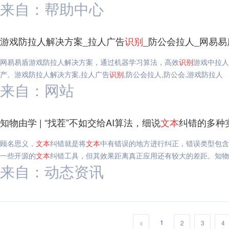
来自：帮助中心
游戏防拉人解决方案_拉人广告
识别
_防公会拉人_网易易
网易易盾游戏防拉人解决方案，通过机器学习算法，高效
识别
游戏中拉人
产。游戏防拉人解决方案,拉人广告
识别
,防公会拉人,防公会,游戏防拉人
来自：网站
知物由学 | “找茬”不如交给AI算法，细说
文本
纠错的多种
顾名思义，
文本
纠错就是将
文本
中有错误的地方进行纠正，错误类型包含
一些开源的
文本
纠错工具，但其效果距离真正应用还有较大的差距。知物由学
来自：动态资讯
1
<
2
3
4