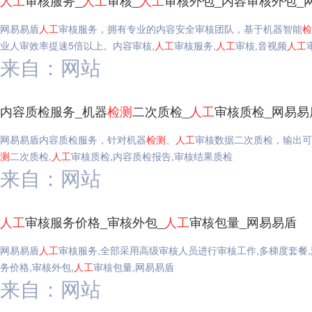
人工
审核服务_
人工
审核_
人工
审核外包_内容审核外包_
网易易盾
人工
审核服务，拥有专业的内容安全审核团队，基于机器智能
检
业人审效率提速5倍以上。内容审核,
人工
审核服务,
人工
审核,音视频
人工
来自：网站
内容质检服务_机器
检测
二次质检_
人工
审核质检_网易易
网易易盾内容质检服务，针对机器
检测
、
人工
审核数据二次质检，输出可
测
二次质检,
人工
审核质检,内容质检报告,审核结果质检
来自：网站
人工
审核服务价格_审核外包_
人工
审核包量_网易易盾
网易易盾
人工
审核服务,全部采用高级审核人员进行审核工作,多梯度套餐
务价格,审核外包,
人工
审核包量,网易易盾
来自：网站