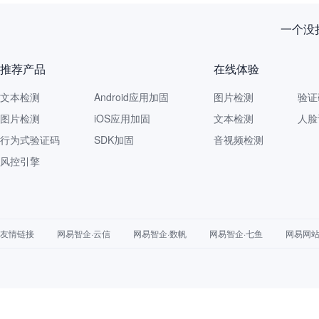
一个没拦
推荐产品
在线体验
文本检测
Android应用加固
图片检测
验证
图片检测
iOS应用加固
文本检测
人脸
行为式验证码
SDK加固
音视频检测
风控引擎
友情链接
网易智企·云信
网易智企·数帆
网易智企·七鱼
网易网