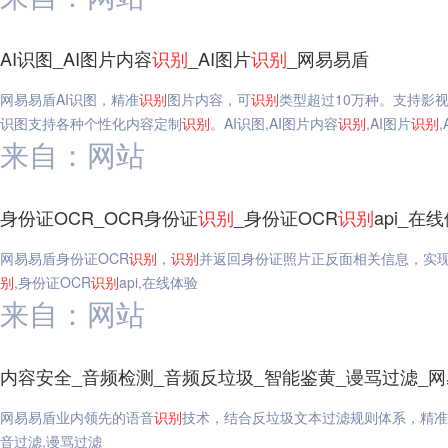
AI识图_AI图片内容
识别
_AI图片
识别
_网易易盾
网易易盾AI识图，精准
识别
图片内容，可
识别
类型超过10万种。支持影
识图支持各种个性化内容定制
识别
。AI识图,AI图片内容
识别
,AI图片
识别
,
来自：网站
身份证OCR_OCR身份证
识别
_身份证OCR
识别
api_在
网易易盾身份证OCR
识别
，
识别
并返回身份证照片正反面相关信息，实
别
,身份证OCR
识别
api,在线体验
来自：网站
内容安全_音频检测_音频反垃圾_智能鉴黄_谩骂过滤_
网易易盾业内领先的语音
识别
技术，结合反垃圾文本过滤规则体系，精准
音过滤,谩骂过滤