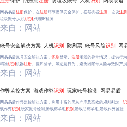
注册
保护_防恶意
注册
_防垃圾账号_人机
识别
_网易易盾
网易易盾
注册
保护，在
注册
环节提供安全保护，拦截机器
注册
、垃圾
注册
垃圾账号,人机
识别
,代理IP检测
来自：网站
账号安全解决方案_人机
识别
_防刷票_账号风险
识别
_网
网易易盾账号安全解决方案，
识别
登录、
注册
场景的异常情况，提供行为
精准
识别
机器
注册
、撞库登录、等恶意行为，避免因账号风险导致财产损
来自：网站
作弊监控方案_游戏作弊
识别
_玩家账号检测_网易易盾
网易易盾作弊监控解决方案，利用丰富的黑灰产库及高效的规则判定，
识
戏作弊
识别
,玩家账号检测,游戏薅羊毛
识别
,游戏防薅羊毛,游戏作弊监控
来自：网站