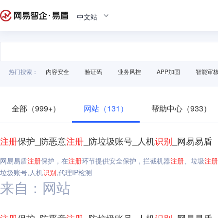
中文站
热门搜索：
内容安全
验证码
业务风控
APP加固
智能审
全部（999+）
网站（131）
帮助中心（933）
注册
保护_防恶意
注册
_防垃圾账号_人机
识别
_网易易盾
网易易盾
注册
保护，在
注册
环节提供安全保护，拦截机器
注册
、垃圾
注册
垃圾账号,人机
识别
,代理IP检测
来自：网站