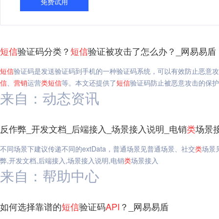
免费试用
短信
验证码分类？
短信
验证被攻击了怎么办？_网易易盾
短信
验证码是发送验证码到手机的一种验证码系统，可以有效防止恶意攻
信
、
营销
运营
类
短信
等。本文还提供了
短信
验证码防止被恶意攻击的保护
来自：动态资讯
反作弊_开发文档_后端接入_场景接入说明_电销
类
场景
不同场景下建议传递不同的extData，普通场景见普通场景、社交
类
场景
弊,开发文档,后端接入,场景接入说明,电销
类
场景接入
来自：帮助中心
如何选择靠谱的
短信
验证码
API
？_网易易盾