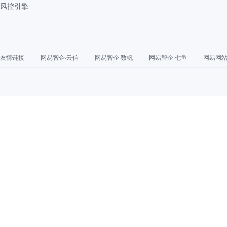
风控引擎
友情链接
网易智企·云信
网易智企·数帆
网易智企·七鱼
网易网