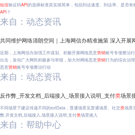
短信
验证码
API
的选择标准其实很简单，包括到达速度、到达率、是否有
API
？
来自：动态资讯
共同维护网络清朗空间｜上海网信办精准施策 深入开展
近期，上海网信办加强工作谋划、积极开展网络恶意
营销
账号专项整治行
出击，发动广大网民积极参与举报，加大对网络恶意
营销
行为的综合治理
恶意
营销
账号专项整治行动
来自：动态资讯
反作弊_开发文档_后端接入_场景接入说明_支付
类
场景
不同场景下建议传递不同的extData，普通场景见普通场景、社交
类
场景
弊,开发文档,后端接入,场景接入说明,支付
类
场景接入
来自：帮助中心