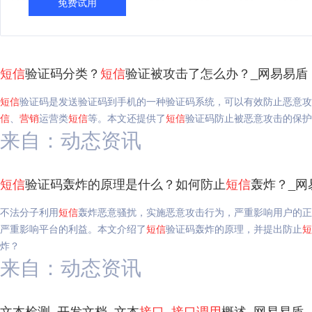
免费试用
短信
验证码分类？
短信
验证被攻击了怎么办？_网易易盾
短信
验证码是发送验证码到手机的一种验证码系统，可以有效防止恶意攻
信
、
营销
运营类
短信
等。本文还提供了
短信
验证码防止被恶意攻击的保护
来自：动态资讯
短信
验证码轰炸的原理是什么？如何防止
短信
轰炸？_网
不法分子利用
短信
轰炸恶意骚扰，实施恶意攻击行为，严重影响用户的正
严重影响平台的利益。本文介绍了
短信
验证码轰炸的原理，并提出防止
短
炸？
来自：动态资讯
文本检测_开发文档_文本
接口
_
接口
调用
概述_网易易盾