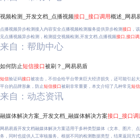
视频检测_开发文档_点播视频
接口
_
接口
调用
概述_网易
点播视频异步检测接入内容安全点播视频检测服务提供异步检测
接口
，该
见点播视频异步检测，检测提交视频检测,开发文档,点播视频
接口
,
接口
调
来自：帮助中心
如何防止
短信
接口
被刷？_网易易盾
短信
验证码
接口
被攻击，不但会给平台带来巨大经济损失，还可能引起大
平台的品牌形象，防止
短信
接口
被刷非常重要，本文介绍了几种常见
短信
来自：动态资讯
融媒体解决方案_开发文档_融媒体解决方案
接口
_
接口
调
网易易盾开发文档融媒体解决方案适用于多种类型媒体（文本、图片、点
务，同时也提供人工审核服务。根据不同的检测数据类型，结果返回方式