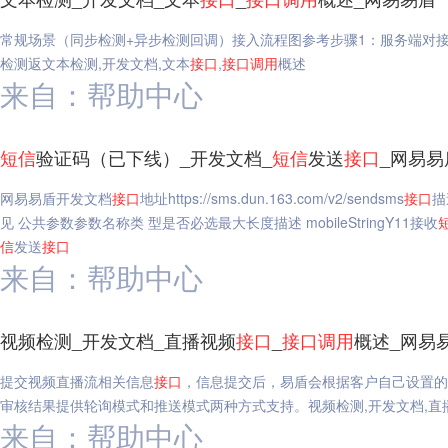
常规场景（同步检测+异步检测回调）接入流程图参考步骤1：服务端对
检测返文本检测,开发文档,文本
接口
,
接口
调用
概述
来自：帮助中心
短信
验证码（已下线）_开发文档_
短信
发送
接口
_网易易
网易易盾开发文档
接口
地址https://sms.dun.163.com/v2/sendsms
接口
描
见 公共参数参数名称类 型是否必选最大长度描述 mobileStringY11接收
信
发送
接口
来自：帮助中心
视频检测_开发文档_直播视频
接口
_
接口
调用
概述_网易
提交视频直播流相关信息
接口
，信息提交后，易盾会根据客户自己设置的
审核结果提供轮询模式和推送模式两种方式支持。视频检测,开发文档,直
来自：帮助中心